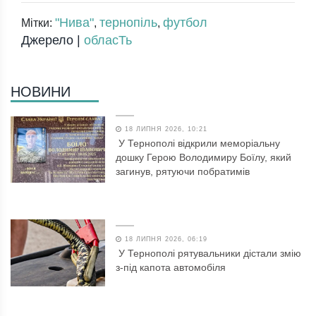
"Нива"
тернопіль
футбол
Мітки:
,
,
Джерело |
обласТь
НОВИНИ
18 ЛИПНЯ 2026, 10:21
У Тернополі відкрили меморіальну
дошку Герою Володимиру Боїлу, який
загинув, рятуючи побратимів
18 ЛИПНЯ 2026, 06:19
У Тернополі рятувальники дістали змію
з-під капота автомобіля