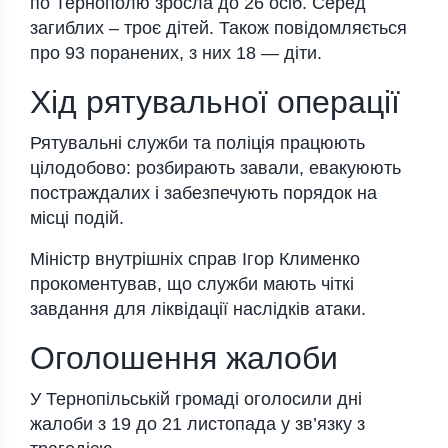
по Тернополю зросла до
26 осіб
. Серед
загиблих – троє дітей. Також повідомляється
про
93 поранених
, з них 18 — діти.
Хід рятувальної операції
Рятувальні служби та поліція працюють
цілодобово: розбирають завали, евакуюють
постраждалих і забезпечують порядок на
місці подій.
Міністр внутрішніх справ Ігор Клименко
прокоментував, що служби мають чіткі
завдання для ліквідації наслідків атаки.
Оголошення жалоби
У Тернопільській громаді оголосили дні
жалоби з 19 до 21 листопада у зв’язку з