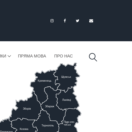
ИКИ
ПРЯМА МОВА
ПРО НАС
Шумськ
К
ременець
Ланівці
Збараж
Зборів
Підв
о
ло-
чиськ
Тернопіль
К
озова
Бережани