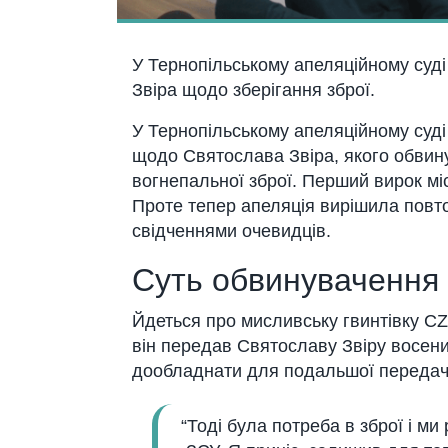
У Тернопільському апеляційному суд
Звіра щодо зберігання зброї.
У Тернопільському апеляційному суд
щодо Святослава Звіра, якого обвину
вогнепальної зброї. Перший вирок м
Проте тепер апеляція вирішила повто
свідченнями очевидців.
Суть обвинувачення
Йдеться про мисливську гвинтівку CZ 
він передав Святославу Звіру восени 
дообладнати для подальшої передачі
“Тоді була потреба в зброї і м