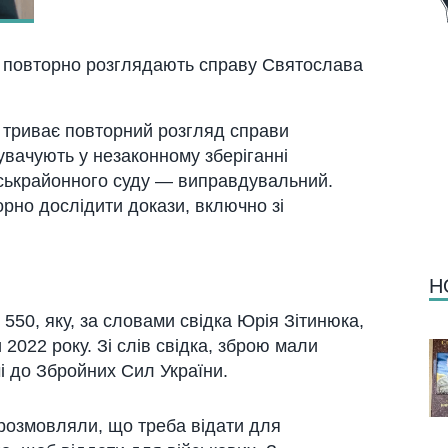
і повторно розглядають справу Святослава
і триває повторний розгляд справи
вачують у незаконному зберіганні
іськрайонного суду — виправдувальний.
рно дослідити докази, включно зі
Н
550, яку, за словами свідка Юрія Зітинюка,
2022 року. Зі слів свідка, зброю мали
 до Збройних Сил України.
и розмовляли, що треба відати для