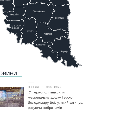
Теребовля
Підгайці
Г
у
сятин
Монасти-
риська
Бучач
Чо
р
тків
Заліщики
Борщів
ОВИНИ
18 ЛИПНЯ 2026, 10:21
У Тернополі відкрили
меморіальну дошку Герою
Володимиру Боїлу, який загинув,
рятуючи побратимів