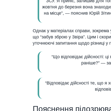
ЗСУ. Я приніс, залишив для тог
жовтня до березня вона знаходил
на місце”, — пояснив Юрій Зітин
Однак у матеріалах справи, зокрема 
що “забув зброю у Звіра”. Цим і ско
уточнюючі запитання щодо різниці у 
“Що відповідає дійсності: ці
раніше?” — за
“Відповідає дійсності те, що я
відпові
Пояснення підозрюв