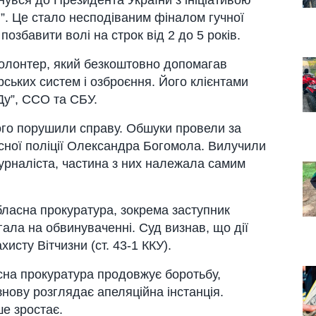
”. Це стало несподіваним фіналом гучної
озбавити волі на строк від 2 до 5 років.
волонтер, який безкоштовно допомагав
ських систем і озброєння. Його клієнтами
Ду”, ССО та СБУ.
ого порушили справу. Обшуки провели за
сної поліції Олександра Богомола. Вилучили
журналіста, частина з них належала самим
бласна прокуратура, зокрема заступник
ла на обвинуваченні. Суд визнав, що дії
хисту Вітчизни (ст. 43-1 ККУ).
на прокуратура продовжує боротьбу,
знову розглядає апеляційна інстанція.
е зростає.