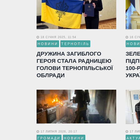
18 СІЧНЯ 2025, 11:54
16 СІЧ
НОВИНИ
ТЕРНОПІЛЬ
НОВ
ДРУЖИНА ЗАГИБЛОГО
ЗЕЛ
ГЕРОЯ СТАЛА РАДНИЦЕЮ
ПІДП
ГОЛОВИ ТЕРНОПІЛЬСЬКОЇ
100-
ОБЛРАДИ
УКРА
17 ЛИПНЯ 2026, 20:17
17 ЛИП
ГРОМАДИ
НОВИНИ
АКТУ