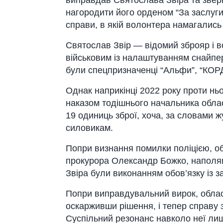
нагородити його орденом “За заслуги
справи, в якій волонтера намагались п
Святослав Звір — відомий зброяр і 
військовим із налаштуванням снайпер
були спецпризначенці “Альфи”, “КОР
Однак наприкінці 2022 року проти нь
наказом тодішнього начальника обла
19 одиниць зброї, хоча, за словами 
силовикам.
Попри визнання помилки поліцією, о
прокурора Олександр Божко, наполяга
Звіра були виконанням обов’язку із за
Попри виправдувальний вирок, облас
оскарживши рішення, і тепер справу 
Суспільний резонанс навколо неї лиш