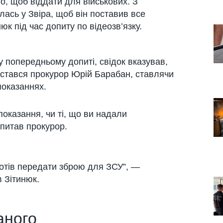
о, щоб віддати для військових. З
ась у Звіра, щоб він поставив все
юк під час допиту по відеозв’язку.
у попередньому допиті, свідок вказував,
ристався прокурор Юрій Барабан, ставлячи
показаннях.
 показання, чи ті, що ви надали
питав прокурор.
 хотів передати зброю для ЗСУ”, —
в Зітинюк.
аного