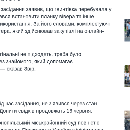
 засідання заявив, що гвинтівка перебувала у
ався встановити планку вівера та інше
икористання. За його словами, комплектуючі
ра, який здійснював закупівлі на онлайн-
інальні не підходять, треба було
ез знайомого, який допомагає
 — сказав Звір.
ід час засідання, не з’явився через стан
 Допити свідків продовжать 16 червня.
рнопільський міськрайонний суд повністю
увся до Президента України з ініціативою