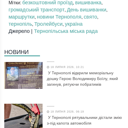
безкоштовний проїзд
вишиванка
Мітки:
,
,
громадський транспорт
День вишиванки
,
,
маршрутки
новини Тернополя
свято
,
,
,
тернопіль
Тролейбуси
україна
,
,
Джерело |
Тернопільська міська рада
НОВИНИ
18 ЛИПНЯ 2026, 10:21
У Тернополі відкрили меморіальну
дошку Герою Володимиру Боїлу, який
загинув, рятуючи побратимів
18 ЛИПНЯ 2026, 06:19
У Тернополі рятувальники дістали змію
з-під капота автомобіля