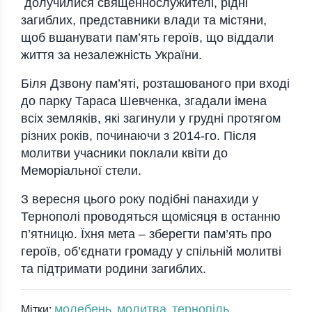
долучилися священнослужителі, рідні
загиблих, представники влади та містяни,
щоб вшанувати пам’ять героїв, що віддали
життя за незалежність України.
Біля Дзвону пам’яті, розташованого при вході
до парку Тараса Шевченка, згадали імена
всіх земляків, які загинули у грудні протягом
різних років, починаючи з 2014-го. Після
молитви учасники поклали квіти до
Меморіальної стели.
З вересня цього року подібні панахиди у
Тернополі проводяться щомісяця в останню
п’ятницю. Їхня мета – зберегти пам’ять про
героїв, об’єднати громаду у спільній молитві
та підтримати родини загиблих.
молебень
молитва
тернопіль
Мітки:
,
,