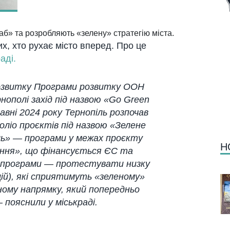
б» та розробляють «зелену» стратегію міста.
х, хто рухає місто вперед. Про це
аді.
розвитку Програми розвитку ООН
нополі захід під назвою «Go Green
авні 2024 року Тернопіль розпочав
оліо проєктів під назвою «Зелене
ь» — програми у межах проєкту
Н
ання», що фінансується ЄС та
програми — протестувати низку
цій), які сприятимуть «зеленому»
ому напрямку, який попередньо
 –
пояснили у міськраді.