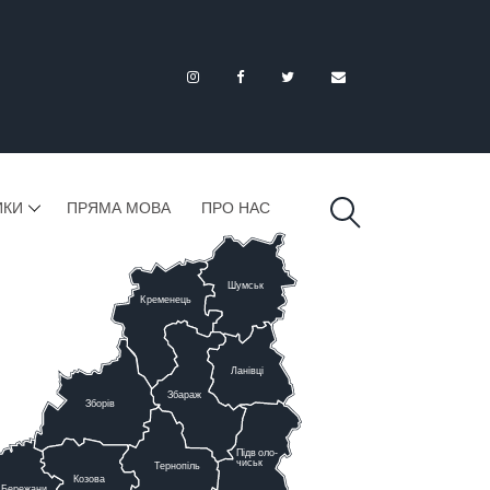
ИКИ
ПРЯМА МОВА
ПРО НАС
Шумськ
К
ременець
Ланівці
Збараж
Зборів
Підв
о
ло-
чиськ
Тернопіль
К
озова
Бережани