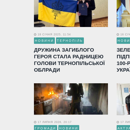
18 СІЧНЯ 2025, 11:54
16 СІЧ
НОВИНИ
ТЕРНОПІЛЬ
НОВ
ДРУЖИНА ЗАГИБЛОГО
ЗЕЛ
ГЕРОЯ СТАЛА РАДНИЦЕЮ
ПІДП
ГОЛОВИ ТЕРНОПІЛЬСЬКОЇ
100-
ОБЛРАДИ
УКРА
17 ЛИПНЯ 2026, 20:17
17 ЛИП
ГРОМАДИ
НОВИНИ
АКТУ