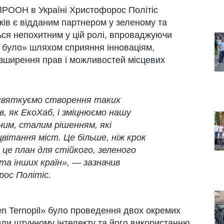
ПРООН в Україні Христофорос Політіс
ів є відданим партнером у зеленому та
ься непохитним у цій ролі, впроваджуючи
іж було» шляхом сприяння інноваціям,
зширення прав і можливостей місцевих
 святкуємо створення таких
, як ЕкоХаб, і зміцнюємо нашу
им, сталим рішенням, які
ітання міст. Це більше, ніж крок
це план для стійкого, зеленого
та інших країн»,
— зазначив
ос Політіс
.
 Ternopil» було проведення двох окремих
или штучному інтелекту та його використанню