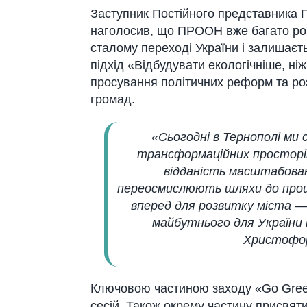
Заступник Постійного представника 
наголосив, що ПРООН вже багато рок
сталому переході України і залишаєт
підхід «Відбудувати екологічніше, н
просування політичних реформ та ро
громад.
«Сьогодні в Тернополі ми
трансформаційних просторів
відданість масштабован
переосмислюють шляхи до процв
вперед для розвитку міста — 
майбутнього для України 
Христофор
Ключовою частиною заходу «Go Green
сесій. Також окрему частину присвят