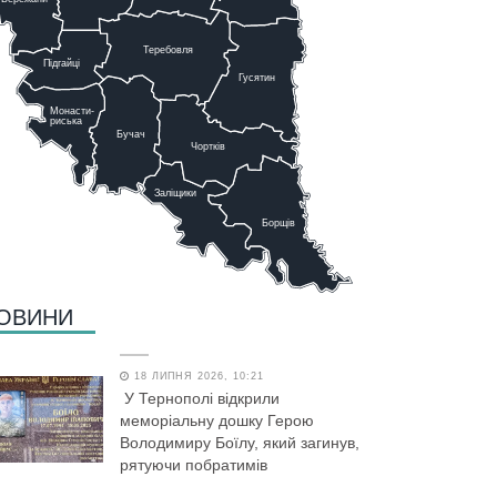
Теребовля
Підгайці
Г
у
сятин
Монасти-
риська
Бучач
Чо
р
тків
Заліщики
Борщів
ОВИНИ
18 ЛИПНЯ 2026, 10:21
У Тернополі відкрили
меморіальну дошку Герою
Володимиру Боїлу, який загинув,
рятуючи побратимів