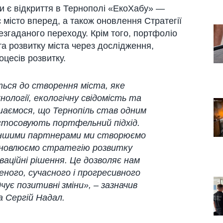
и є відкриття в Тернополі «ЕкоХабу» —
є місто вперед, а також оновлення Стратегії
згаданого переходу. Крім того, портфоліо
а розвитку міста через дослідження,
оцесів розвитку.
ться до створення міста, яке
нології, екологічну свідомість та
аємося, що Тернопіль став одним
застосовують портфельний підхід.
 іншими партнерами ми створюємо
 оновлюємо стратегію розвитку
аційні рішення. Це дозволяє нам
ного, сучасного і прогресивного
чує позитивні зміни», –
зазначив
а Сергій Надал.