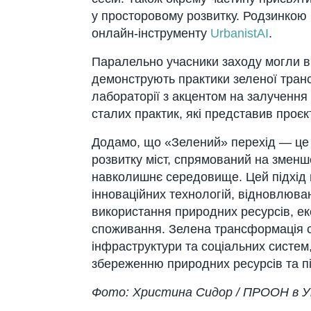
у просторовому розвитку. Родзинкою ц
онлайн-інструменту
UrbanistAI
.
Паралельно учасники заходу могли від
демонструють практики зеленої транс
лабораторії з акцентом на залучення 
сталих практик, які представив проєк
Додамо, що «Зелений» перехід — це п
розвитку міст, спрямований на зменш
навколишнє середовище. Цей підхід
інноваційних технологій, відновлюва
використання природних ресурсів, ек
споживання. Зелена трансформація с
інфраструктури та соціальних систем
збереженню природних ресурсів та пі
Фото: Христина Сидор / ПРООН в Ук