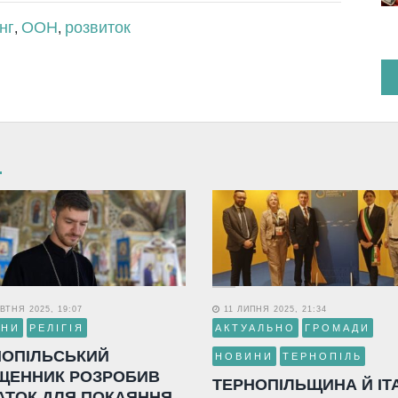
нг
ООН
розвиток
,
,
ВТНЯ 2025, 19:07
11 ЛИПНЯ 2025, 21:34
ИНИ
РЕЛІГІЯ
АКТУАЛЬНО
ГРОМАДИ
НОПІЛЬСЬКИЙ
НОВИНИ
ТЕРНОПІЛЬ
ЩЕННИК РОЗРОБИВ
ТЕРНОПІЛЬЩИНА Й ІТ
АТОК ДЛЯ ПОКАЯННЯ