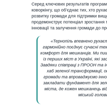
Серед ключових результатів програм
коворкінгу, що об’єднає тих, хто руха
розвитку громади для підтримки вище
продемонструє потенціал зростання т
інновації та залучення громади до пр
«Тернопіль впевнено рухає
гармонійно поєднує сучасні тех
комфорт для мешканців. Ми пиш
із перших міст в Україні, які 
Завдяки співпраці з ПРООН та
хаб зеленої трансформації,
громади та впроваджуємо іннов
закладати фундамент для зеле
міста, де кожен мешканець від
міський голов