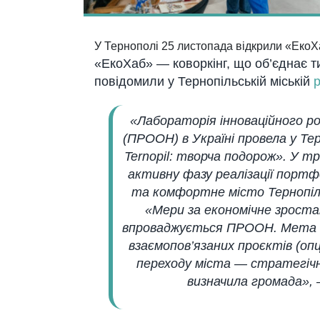
У Тернополі 25 листопада відкрили «ЕкоХа
«ЕкоХаб» — коворкінг, що об’єднає ти
повідомили у Тернопільській міській
р
«Лабораторія інноваційного 
(ПРООН) в Україні провела у Тер
Ternopil: творча подорож». У тр
активну фазу реалізації портф
та комфортне місто Тернопіл
«Мери за економічне зрост
впроваджується ПРООН. Мета 
взаємопов’язаних проєктів (оп
переходу міста — стратегічн
визначила громада»,