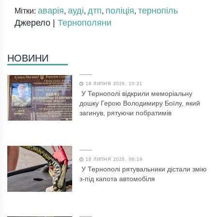
аварія
ауді
дтп
поліція
тернопіль
Мітки:
,
,
,
,
Джерело |
Тернополяни
НОВИНИ
18 ЛИПНЯ 2026, 10:21
У Тернополі відкрили меморіальну
дошку Герою Володимиру Боїлу, який
загинув, рятуючи побратимів
18 ЛИПНЯ 2026, 06:19
У Тернополі рятувальники дістали змію
з-під капота автомобіля