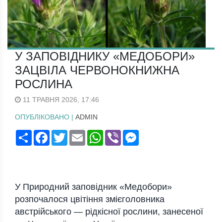
У ЗАПОВІДНИКУ «МЕДОБОРИ»
ЗАЦВІЛА ЧЕРВОНОКНИЖНА
РОСЛИНА
11 ТРАВНЯ 2026, 17:46
ОПУБЛІКОВАНО |
ADMIN
Поширити
Facebook
Twitter
Email
WhatsApp
Viber
Messenger
У
Природний заповідник «Медобори»
розпочалося цвітіння змієголовника
австрійського — рідкісної рослини, занесеної