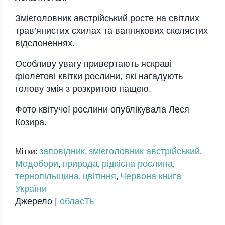
Змієголовник австрійський росте на світлих
трав’янистих схилах та вапнякових скелястих
відслоненнях.
Особливу увагу привертають яскраві
фіолетові квітки рослини, які нагадують
голову змія з розкритою пащею.
Фото квітучої рослини опублікувала
Леся
Козира
.
заповідник
змієголовник австрійський
Мітки:
,
,
Медобори
природа
рідкісна рослина
,
,
,
тернопільщина
цвітіння
Червона книга
,
,
України
Джерело |
обласТь