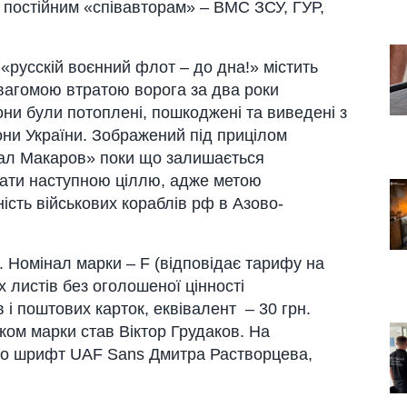
постійним «співавторам» – ВМС ЗСУ, ГУР,
русскій воєнний флот – до дна!» містить
 вагомою втратою ворога за два роки
ни були потоплені, пошкоджені та виведені з
ни України. Зображений під прицілом
ал Макаров» поки що залишається
ати наступною ціллю, адже метою
ність військових кораблів рф в Азово-
. Номінал марки – F (відповідає тарифу на
 листів без оголошеної цінності
і поштових карток, еквівалент – 30 грн.
иком марки став Віктор Грудаков. На
но шрифт UAF Sans Дмитра Растворцева,