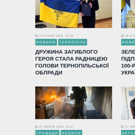
18 СІЧНЯ 2025, 11:54
16 СІЧ
НОВИНИ
ТЕРНОПІЛЬ
НОВ
ДРУЖИНА ЗАГИБЛОГО
ЗЕЛ
ГЕРОЯ СТАЛА РАДНИЦЕЮ
ПІДП
ГОЛОВИ ТЕРНОПІЛЬСЬКОЇ
100-
ОБЛРАДИ
УКРА
17 ЛИПНЯ 2026, 20:17
17 ЛИП
ГРОМАДИ
НОВИНИ
АКТУ