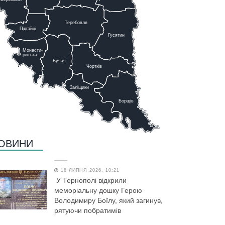
Теребовля
Підгайці
Г
у
сятин
Монасти-
риська
Бучач
Чо
р
тків
Заліщики
Борщів
ОВИНИ
18 ЛИПНЯ 2026, 10:21
У Тернополі відкрили
меморіальну дошку Герою
Володимиру Боїлу, який загинув,
рятуючи побратимів