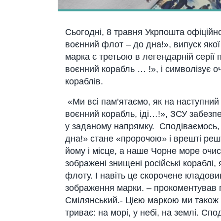
Сьогодні, 8 травня Укрпошта офіційно
воєнний флот – до дна!», випуск яко
марка є третьою в легендарній серії
воєнний корабль … !», і символізує 
кораблів.
«Ми всі пам’ятаємо, як на наступний 
воєнний корабль, іді…!», ЗСУ забез
у заданому напрямку. Сподіваємось, 
дна!» стане «пророчою» і врешті реш
йому і місце, а наше Чорне море очис
зображені знищені російські кораблі,
флоту. І навіть це скорочене кладови
зображення марки. – прокоментував 
Смілянський.- Цією маркою ми також 
триває: на морі, у небі, на землі. С