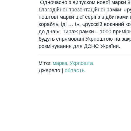
Одночасно з випуском нової марки 8
благодійної презентаційної рамки «ру
поштові марки цієї серії з відбиткам
корабль, іді … !», «русскій воєнний 
до дна!». Тираж рамки – 1000 примірни
будуть спрямовані Укрпоштою на зак
розмінування для ДСНС України.
марка
Укрпошта
Мітки:
,
Джерело |
обласТь