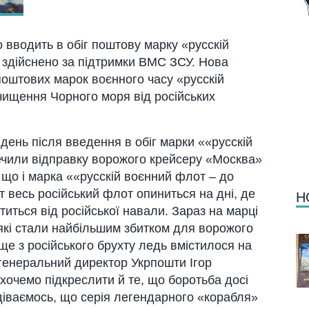
 вводить в обіг поштову марку «русскій
ї здійснено за підтримки ВМС ЗСУ. Нова
 поштових марок воєнного часу «русскій
очищення Чорного моря від російських
день після введення в обіг марки ««русскій
печили відправку ворожого крейсеру «Москва»
що і марка ««русскій воєнний флот – до
т весь російський флот опиниться на дні, де
Н
титься від російської навали. Зараз на марці
 які стали найбільшим збитком для ворожого
ще з російського брухту ледь вмістилося на
генеральний директор Укрпошти Ігор
хочемо підкреслити й те, що боротьба досі
подіваємось, що серія легендарного «корабля»