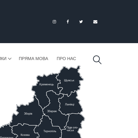
ИКИ
ПРЯМА МОВА
ПРО НАС
Шумськ
К
ременець
Ланівці
Збараж
Зборів
Підв
о
ло-
чиськ
Тернопіль
К
озова
Бережани