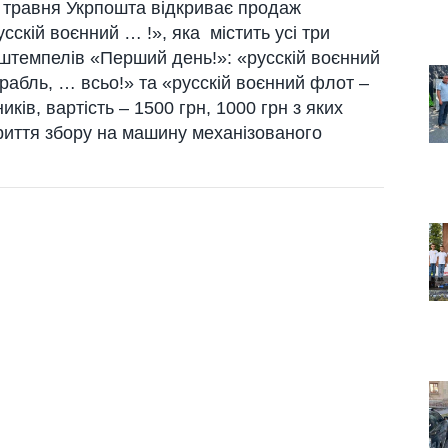
 травня Укрпошта відкриває продаж
сскій воєнний … !», яка містить усі три
и штемпелів «Перший день!»: «русскій воєнний
корабль, … всьо!» та «русскій воєнний флот –
ків, вартість – 1500 грн, 1000 грн з яких
риття збору на машину механізованого