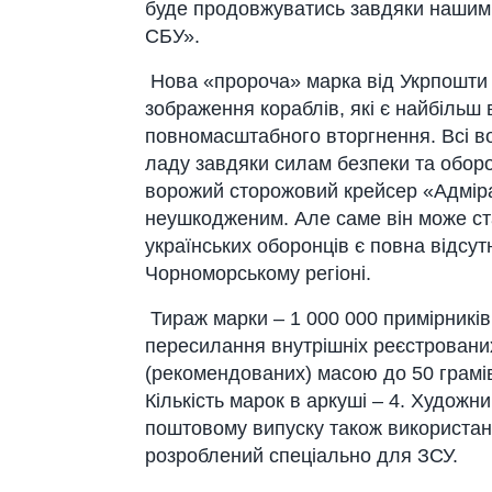
буде продовжуватись завдяки нашим 
СБУ».
Нова «пророча» марка від Укрпошти «
зображення кораблів, які є найбільш
повномасштабного вторгнення. Всі во
ладу завдяки силам безпеки та оборо
ворожий сторожовий крейсер «Адмір
неушкодженим. Але саме він може ст
українських оборонців є повна відсут
Чорноморському регіоні.
Тираж марки – 1 000 000 примірників
пересилання внутрішніх реєстрованих
(рекомендованих) масою до 50 грамів 
Кількість марок в аркуші – 4. Художн
поштовому випуску також використа
розроблений спеціально для ЗСУ.