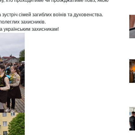
у, хто проходитиме чи проїжджатиме повз, якою
зустріч сімей загиблих воїнів та духовенства.
полеглих захисників.
ва українським захисникам!