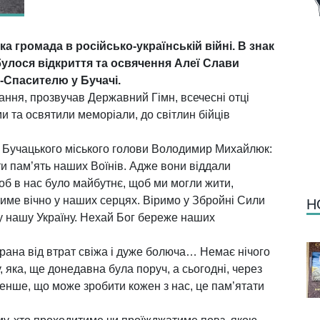
а громада в російсько-українській війні. В знак
булося відкриття та освячення Алеї Слави
-Спасителю у Бучачі.
ння, прозвучав Державний Гімн, всечесні отці
 та освятили меморіали, до світлин бійців
к Бучацького міського голови Володимир Михайлюк:
и пам’ять наших Воїнів. Адже вони віддали
об в нас було майбутнє, щоб ми могли жити,
тиме вічно у наших серцях. Віримо у Збройні Сили
Н
 у нашу Україну. Нехай Бог береже наших
е рана від втрат свіжа і дуже болюча… Немає нічого
 яка, ще донедавна була поруч, а сьогодні, через
менше, що може зробити кожен з нас, це пам’ятати