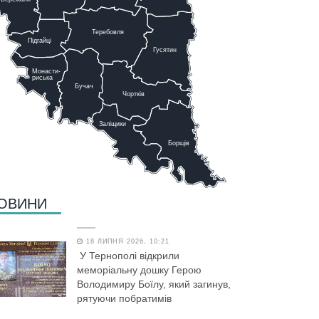
Теребовля
Підгайці
Г
у
сятин
Монасти-
риська
Бучач
Чо
р
тків
Заліщики
Борщів
ОВИНИ
18 ЛИПНЯ 2026, 10:21
У Тернополі відкрили
меморіальну дошку Герою
Володимиру Боїлу, який загинув,
рятуючи побратимів