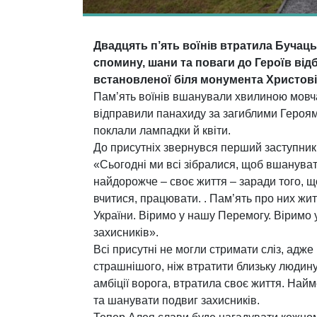
Двадцять п’ять воїнів втратила Бучацьк
спомину, шани та поваги до Героїв від
встановленої біля монумента Христові
Пам’ять воїнів вшанували хвилиною мовча
відправили панахиду за загиблими Героями
поклали лампадки й квіти.
До присутніх звернувся перший заступни
«Сьогодні ми всі зібралися, щоб вшануват
найдорожче – своє життя – заради того, щ
вчитися, працювати. . Пам’ять про них жи
України. Віримо у нашу Перемогу. Віримо
захисників».
Всі присутні не могли стримати сліз, адж
страшнішого, ніж втратити близьку людину,
амбіції ворога, втратила своє життя. Най
та шанувати подвиг захисників.