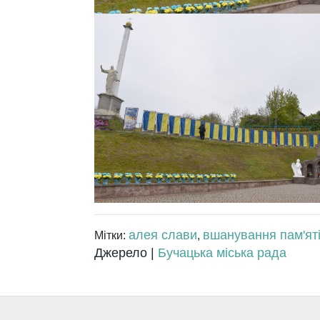
алея слави
вшанування пам'ят
Мітки:
,
Джерело |
Бучацька міська рада