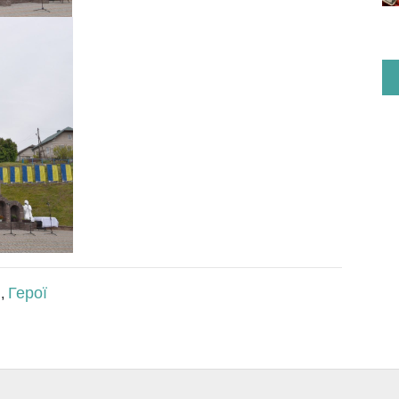
і
Герої
,