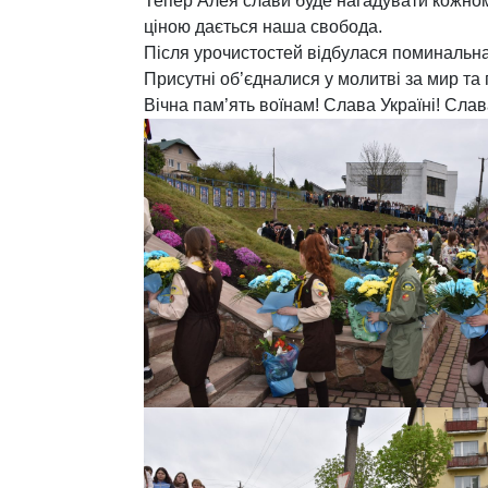
Тепер Алея слави буде нагадувати кожном
ціною дається наша свобода.
Після урочистостей відбулася поминальна 
Присутні об’єдналися у молитві за мир та 
Вічна пам’ять воїнам! Слава Україні! Сла