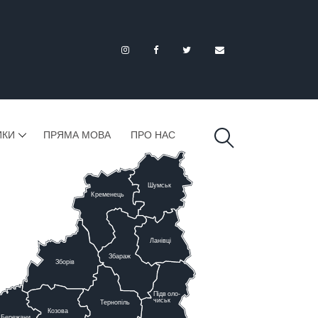
ИКИ
ПРЯМА МОВА
ПРО НАС
Шумськ
К
ременець
Ланівці
Збараж
Зборів
Підв
о
ло-
чиськ
Тернопіль
К
озова
Бережани