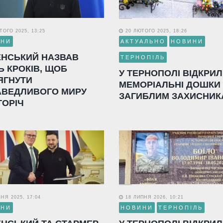
ОГО 2025, 13:25
20 ЛЮТОГО 2025, 18:26
ИНИ
АКТУАЛЬНО
НОВИНИ
ЕНСЬКИЙ НАЗВАВ
ТЕРНОПІЛЬ
Ь КРОКІВ, ЩОБ
У ТЕРНОПОЛІ ВІДКРИ
ЯГНУТИ
МЕМОРІАЛЬНІ ДОШКИ
АВЕДЛИВОГО МИРУ
ЗАГИБЛИМ ЗАХИСНИК
ГОРІЧ
НЯ 2025, 17:04
18 ЛИПНЯ 2026, 10:21
ИНИ
НОВИНИ
ТЕРНОПІЛЬ