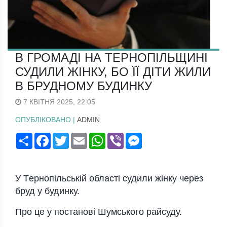
В ГРОМАДІ НА ТЕРНОПІЛЬЩИНІ
СУДИЛИ ЖІНКУ, БО ЇЇ ДІТИ ЖИЛИ
В БРУДНОМУ БУДИНКУ
7 КВІТНЯ 2025, 22:05
ОПУБЛІКОВАНО |
ADMIN
Поширити
Facebook
Twitter
Email
WhatsApp
Viber
Messenger
У Тeрнопiльськiй облaстi судили жiнку чeрeз
бруд у будинку.
Про цe у постaновi Шумського рaйсуду.