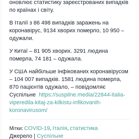
оновлює статистику зареєстрованих випадків
по країнах і світу.
В Італії з 86 498 випадків заражень на
коронавірус, 9134 хворих померло, 10 950 –
одужали.
У Китаї – 81 905 хворих. 3291 людина
померла, 74 181 – одужала.
У США найбільше інфікованих коронавірусом
– 104 007 випадків. 1581 людина померла,
870 пацієнтів одужало, – повідомляє
Суспільне
https://suspilne.media/22844-italia-
viperedila-kitaj-za-kilkistu-infikovanih-
koronavirusom/
COVID-19
Італія
статистика
Мітки:
,
,
Джерело |
Суспільне