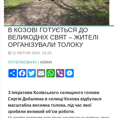
В КОЗОВІ ГОТУЄТЬСЯ ДО
ВЕЛИКОДНІХ СВЯТ – ЖИТЕЛІ
ОРГАНІЗУВАЛИ ТОЛОКУ
11 КВІТНЯ 2024, 10:29
ОПУБЛІКОВАНО |
ADMIN
Поширити
Facebook
Twitter
Email
WhatsApp
Viber
Messenger
З ініціативи Козівського селищного голови
Сергія Добалюка в селищі Козова відбулася
масштабна весняна толока, під час якої
зробили великий об’єм роботи.
Цьогоріч охопили такі зони: центральну площу, зону