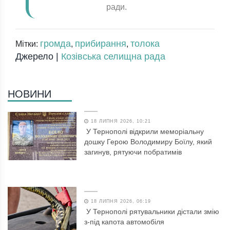
ради.
громда
прибирання
толока
Мітки:
,
,
Джерело |
Козівська селищна рада
НОВИНИ
18 ЛИПНЯ 2026, 10:21
У Тернополі відкрили меморіальну
дошку Герою Володимиру Боїлу, який
загинув, рятуючи побратимів
18 ЛИПНЯ 2026, 06:19
У Тернополі рятувальники дістали змію
з-під капота автомобіля