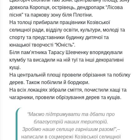
довкола Коропця, острівець, дендропарк “Лісова
пісня” та паркову зону біля Плотіни.
На толоці прибирали працівники Козівської
селищної ради, відділу освіти, культури, молоді та
спорту та представники будинку дитячої та
юнацької творчості “Юність”.
Біля пам’ятника Тарасу Шевченку впорядкували
клумбу та висадили на ній туї та інші декоративні
кущі.
На центральній площі провели обрізання та побілку
дерев. Також побілили й бордюри.
На всіх локаціях зібрали сміття, почистили хащі та
чагарники, провели обрізування дерев та кущів.
“Маємо підтримувати та дбати про
благоустрій наших територій.
Зробімо наше селище гарнішим разом!”,
–
написали в соцмережі Козівської селищної