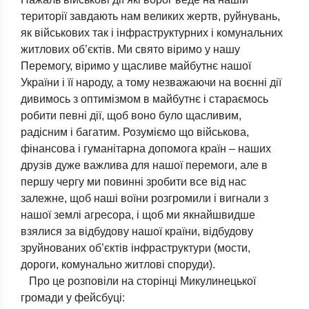
території завдають нам великих жертв, руйнувань,
як військових так і інфраструктурних і комунальних
житлових об’єктів. Ми свято віримо у нашу
Перемогу, віримо у щасливе майбутнє нашої
України і її народу, а тому незважаючи на воєнні дії
дивимось з оптимізмом в майбутнє і стараємось
робити певні дії, щоб воно було щасливим,
радісним і багатим. Розуміємо що військова,
фінансова і гуманітарна допомога країн – наших
друзів дуже важлива для нашої перемоги, але в
першу чергу ми повинні зробити все від нас
залежне, щоб наші воїни розгромили і вигнали з
нашої землі агресора, і щоб ми якнайшвидше
взялися за відбудову нашої країни, відбудову
зруйнованих об’єктів інфраструктури (мости,
дороги, комунально житлові споруди).
Про це розповіли на сторінці Микулинецької
громади у фейсбуці: