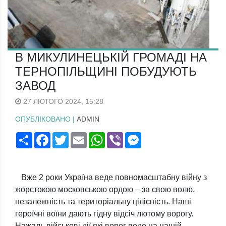
В МИКУЛИНЕЦЬКІЙ ГРОМАДІ НА
ТЕРНОПІЛЬЩИНІ ПОБУДУЮТЬ
ЗАВОД
27 ЛЮТОГО 2024, 15:28
ОПУБЛІКОВАНО |
ADMIN
Поширити
Facebook
Twitter
Email
WhatsApp
Viber
Messenger
Вже 2 роки Україна веде повномасштабну війну з
жорстокою московською ордою – за свою волю,
незалежність та територіальну цілісність. Наші
героїчні воїни дають гідну відсіч лютому ворогу.
Нажаль військові дії які ворог веде на нашій