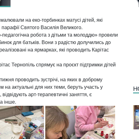
малювали на еко-торбинках матусі дітей, які
и парафії Святого Василія Великого.
о-педагогічна робота з дітьми та молоддю» провели
инок для батьків. Вони з радістю долучились до
ь реалізовані на ярмарках, які проводить
Карітас
рітас Тернопіль спрямує на проєкт підтримки дітей
ижня проводить зустрічі, на яких в доброму
м на актуальні для них теми, беруть участь у
Н
, відвідують арт-терапевтичні заняття, є
а інше.