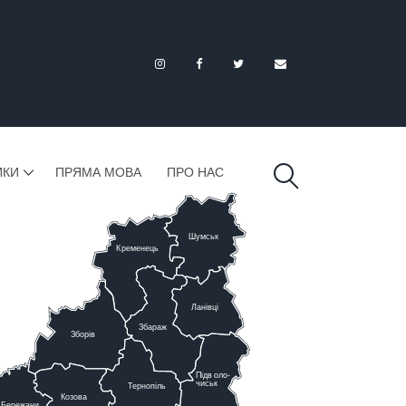
ИКИ
ПРЯМА МОВА
ПРО НАС
Шумськ
К
ременець
Ланівці
Збараж
Зборів
Підв
о
ло-
чиськ
Тернопіль
К
озова
Бережани