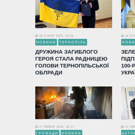
18 СІЧНЯ 2025, 11:54
16 СІЧ
НОВИНИ
ТЕРНОПІЛЬ
НОВ
ДРУЖИНА ЗАГИБЛОГО
ЗЕЛ
ГЕРОЯ СТАЛА РАДНИЦЕЮ
ПІДП
ГОЛОВИ ТЕРНОПІЛЬСЬКОЇ
100-
ОБЛРАДИ
УКРА
17 ЛИПНЯ 2026, 20:17
17 ЛИП
ГРОМАДИ
НОВИНИ
АКТУ