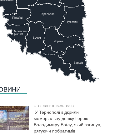
Теребовля
Підгайці
Г
у
сятин
Монасти-
риська
Бучач
Чо
р
тків
Заліщики
Борщів
ОВИНИ
18 ЛИПНЯ 2026, 10:21
У Тернополі відкрили
меморіальну дошку Герою
Володимиру Боїлу, який загинув,
рятуючи побратимів