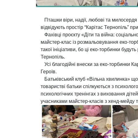
Пташки віри, надії, любові та милосердя 
відвідують простір “Карітас Тернопіль” пр
Фахівці проєкту «Діти та війна: соціальн
майстер-клас із розмальовування еко-торб
такої ініціативи, бо ці еко-торбинки будут
Тернопіль.
Усі благодійні внески за еко-торбинки Ка
Героїв.
Батьківський клуб «Вільна хвилинка» щот
товаристві батьки спілкуються з психолого
психологічних тренінгах з виховання дітей
учасниками майстер-класів з хенд-мейду т