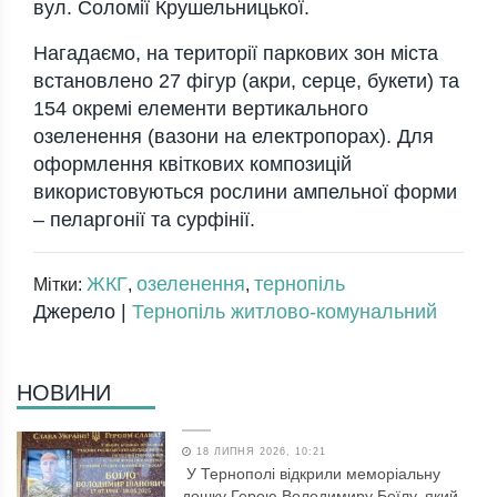
вул. Соломії Крушельницької.
Нагадаємо, на території паркових зон міста
встановлено 27 фігур (акри, серце, букети) та
154 окремі елементи вертикального
озеленення (вазони на електропорах). Для
оформлення квіткових композицій
використовуються рослини ампельної форми
– пеларгонії та сурфінії.
ЖКГ
озеленення
тернопіль
Мітки:
,
,
Джерело |
Тернопіль житлово-комунальний
НОВИНИ
18 ЛИПНЯ 2026, 10:21
У Тернополі відкрили меморіальну
дошку Герою Володимиру Боїлу, який