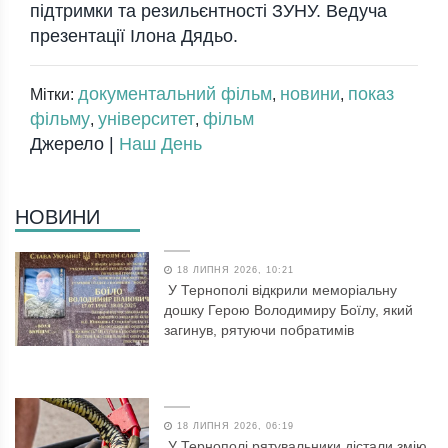
підтримки та резильєнтності ЗУНУ. Ведуча
презентації Ілона Дядьо.
документальний фільм
новини
показ
Мітки:
,
,
фільму
університет
фільм
,
,
Джерело |
Наш День
НОВИНИ
18 ЛИПНЯ 2026, 10:21
У Тернополі відкрили меморіальну
дошку Герою Володимиру Боїлу, який
загинув, рятуючи побратимів
18 ЛИПНЯ 2026, 06:19
У Тернополі рятувальники дістали змію