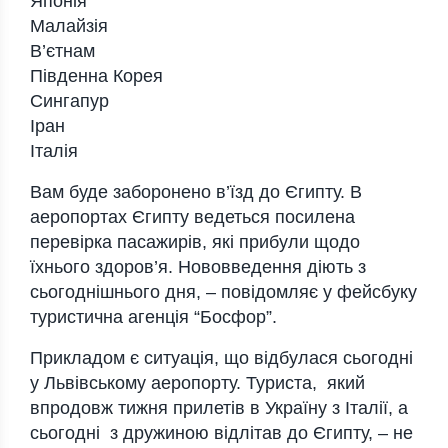
Японія
Малайзія
В’єтнам
Південна Корея
Сингапур
Іран
Італія
Вам буде заборонено в’їзд до Єгипту. В
аеропортах Єгипту ведеться посилена
перевірка пасажирів, які прибули щодо
їхнього здоров’я. Нововведення діють з
сьогоднішнього дня, – повідомляє у фейсбуку
туристична агенція “Босфор”.
Прикладом є ситуація, що відбулася сьогодні
у Львівському аеропорту. Туриста, який
впродовж тижня прилетів в Україну з Італії, а
сьогодні з дружиною відлітав до Єгипту, – не