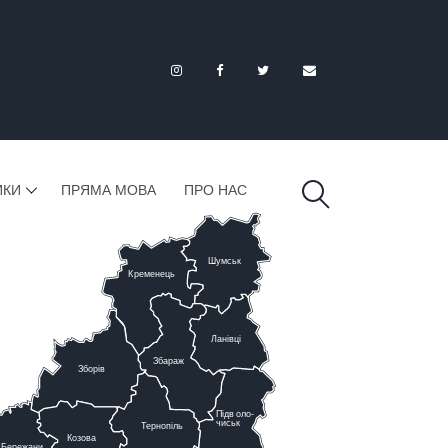
ИКИ
ПРЯМА МОВА
ПРО НАС
Шумськ
К
ременець
Ланівці
Збараж
Зборів
Підв
о
ло-
чиськ
Тернопіль
К
озова
Бережани