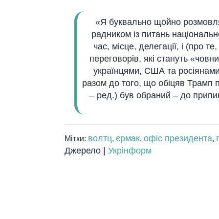
«Я буквально щойно розмовля
радником із питань національн
час, місце, делегації, і (про те
переговорів, які стануть «чов
українцями, США та росіянами,
разом до того, що обіцяв Трамп пі
– ред.) був обраний – до припин
волтц
єрмак
офіс президента
Мітки:
,
,
,
Джерело |
Укрінформ