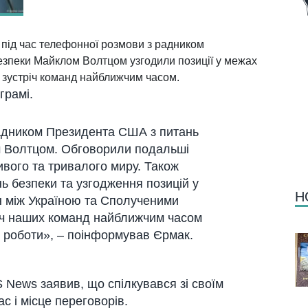
під час телефонної розмови з радником
езпеки Майклом Волтцом узгодили позиції у межах
 зустріч команд найближчим часом.
грамі.
адником Президента США з питань
м Волтцом. Обговорили подальші
вого та тривалого миру. Також
 безпеки та узгодження позицій у
Н
н між Україною та Сполученими
іч наших команд найближчим часом
 роботи», – поінформував Єрмак.
News заявив, що спілкувався зі своїм
с і місце переговорів.