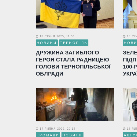
18 СІЧНЯ 2025, 11:54
16 СІЧ
НОВИНИ
ТЕРНОПІЛЬ
НОВ
ДРУЖИНА ЗАГИБЛОГО
ЗЕЛ
ГЕРОЯ СТАЛА РАДНИЦЕЮ
ПІДП
ГОЛОВИ ТЕРНОПІЛЬСЬКОЇ
100-
ОБЛРАДИ
УКРА
17 ЛИПНЯ 2026, 20:17
17 ЛИП
ГРОМАДИ
НОВИНИ
АКТУ