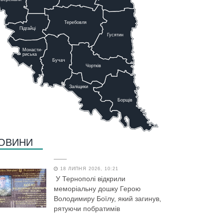
Теребовля
Підгайці
Г
у
сятин
Монасти-
риська
Бучач
Чо
р
тків
Заліщики
Борщів
ОВИНИ
18 ЛИПНЯ 2026, 10:21
У Тернополі відкрили
меморіальну дошку Герою
Володимиру Боїлу, який загинув,
рятуючи побратимів