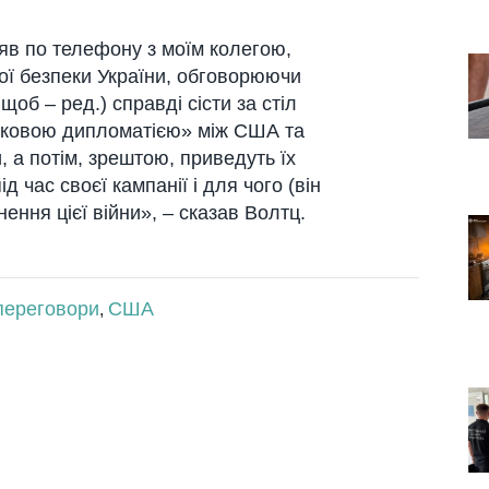
в по телефону з моїм колегою,
ої безпеки України, обговорюючи
, щоб – ред.) справді сісти за стіл
никовою дипломатією» між США та
 а потім, зрештою, приведуть їх
д час своєї кампанії і для чого (він
ення цієї війни», – сказав Волтц.
переговори
США
,