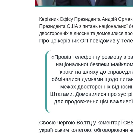
Керівник Офісу Президента Андрій Єрмак 
Президента США з питань національної б
двосторонніх відносин та домовилися про
Про це керівник ОП повідомив у Теле
«Провів телефонну розмову з р
національної безпеки Майкло
кроки на шляху до справедли
обмінялися думками щодо питань
межах двосторонніх відноси
Штатами. Домовилися про зустр
для продовження цієї важливої
Своєю чергою Волтц у коментарі CBS 
українським колегою, обговорюючи ча