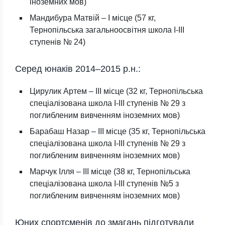
іноземних мов)
Мандибура Матвій – І місце (57 кг,
Тернопільська загальноосвітня школа І-ІІІ
ступенів № 24)
Серед юнаків 2014–2015 р.н.:
Цирулик Артем – ІІІ місце (32 кг, Тернопільська
спеціалізована школа І-ІІІ ступенів № 29 з
поглибленим вивченням іноземних мов)
Барабаш Назар – ІІІ місце (35 кг, Тернопільська
спеціалізована школа І-ІІІ ступенів № 29 з
поглибленим вивченням іноземних мов)
Марчук Ілля – ІІІ місце (38 кг, Тернопільська
спеціалізована школа І-ІІІ ступенів №5 з
поглибленим вивченням іноземних мов)
Юних спортсменів до змагань підготували