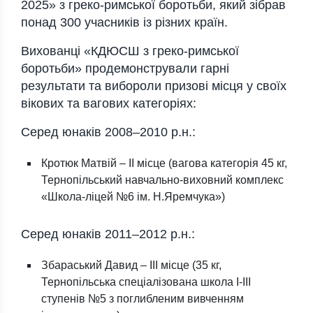
2025»
з греко-римської боротьби, який зібрав
понад 300 учасників із різних країн.
Вихованці «
КДЮСШ з греко-римської
боротьби»
продемонстрували гарні
результати та вибороли призові місця у своїх
вікових та вагових категоріях:
Серед юнаків 2008–2010 р.н.:
Кротюк Матвій – ІІ місце (вагова категорія 45 кг,
Тернопільський навчально-виховний комплекс
«Школа-ліцей №6 ім. Н.Яремчука»)
Серед юнаків 2011–2012 р.н.:
Збараський Давид – ІІІ місце (35 кг,
Тернопільська спеціалізована школа І-ІІІ
ступенів №5 з поглибленим вивченням