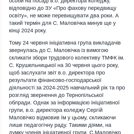
особи на посаді в.о. директора коледжу,
відповідно до ЗУ «Про фахову передвищу
освіту», не може перевищувати два роки. А
такий термін для С. Маловічка минув ще у
кінці 2024 року.
Тому 24 червня ініціативна група викладачів
звернулась до С. Маловічка із вимогою
скликати збори трудового колективу ТМФК ім.
С. Крушельницької на 30 червня цього року,
щоб заслухати звіт в.о. директора про
результати фінансово-господарської
діяльності за 2024-2025 навчальний рік та про
розгляд звернення до Тернопільської
облради. Однак за інформацією ініціативної
групи, в.о. директора коледжу Сергій
Маловічко відмовив їм у цьому, скликаючи
лише педагогічну раду. Такими діями, на
думку членів ініціативної групи, С.Маловічко