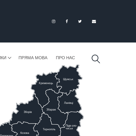
ИКИ
ПРЯМА МОВА
ПРО НАС
Шумськ
К
ременець
Ланівці
Збараж
Зборів
Підв
о
ло-
чиськ
Тернопіль
К
озова
Бережани