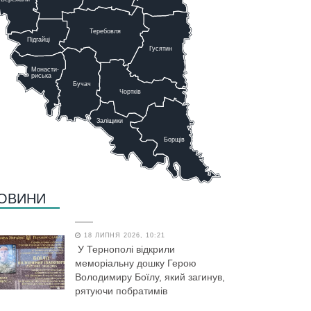
Теребовля
Підгайці
Г
у
сятин
Монасти-
риська
Бучач
Чо
р
тків
Заліщики
Борщів
ОВИНИ
18 ЛИПНЯ 2026, 10:21
У Тернополі відкрили
меморіальну дошку Герою
Володимиру Боїлу, який загинув,
рятуючи побратимів