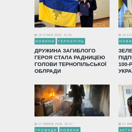
18 СІЧНЯ 2025, 11:54
16 СІЧ
НОВИНИ
ТЕРНОПІЛЬ
НОВ
ДРУЖИНА ЗАГИБЛОГО
ЗЕЛ
ГЕРОЯ СТАЛА РАДНИЦЕЮ
ПІДП
ГОЛОВИ ТЕРНОПІЛЬСЬКОЇ
100-
ОБЛРАДИ
УКРА
17 ЛИПНЯ 2026, 20:17
17 ЛИП
ГРОМАДИ
НОВИНИ
АКТУ