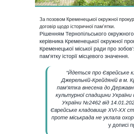
За позовом Кременецької окружної прокур
договір щодо історичної пам’ятки.
Рішенням Тернопільського окружного
керівника Кременецької окружної про
Кременецької міської ради про зобов
пам’ятку історії місцевого значення.
“Йдеться про Єврейське к
Джерельній-Крейдяній в м. 
пам’ятка внесена до Державн
культурної спадщини України
України №2462 від 14.01.20
Єврейське кладовище XVI-XX ст.
проте міськрада не уклала охоро
у дописі 