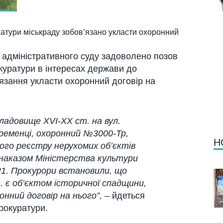
атури міськраду зобов’язано укласти охоронний
 адміністративного суду задоволено позов
куратури в інтересах держави до
’язання укласти охоронний договір на
ладовище XVI-XX ст. на вул.
Кременці, охоронний №3000-Тр,
Н
ого реєстру нерухомих об’єктів
 наказом Міністерства культури
21. Прокурори встановили, що
 є об’єктом історичної спадщини,
нний договір на нього”,
–
йдеться
прокуратури.