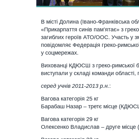
В місті Долина (Івано-Франківська об
«Прикарпаття синів пам’ятає» з греко
загиблих героїв АТО/ООС. Участь у з
повідомляє Федерація греко-римської
у соцмережах.
Вихованці КДЮСШ з греко-римської бо
виступали у складі команди області, п
серед учнів 2011-2013 р.н.
:
Вагова категорія 25 кг
Барабаш Назар – третє місце (КДЮС
Вагова категорія 29 кг
Олексенко Владислав – друге місце