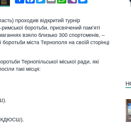
ласть) проходив відкритий турнір
-римської боротьби, присвячений пам’яті
маганнях взяло близько 300 спортсменів, –
 боротьби міста Тернополя на своїй сторінці
ротьби Тернопільської міської ради, які
осіли такі місця:
Н
Ш).
 (КДЮСШ).