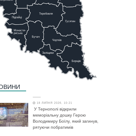
Теребовля
Підгайці
Г
у
сятин
Монасти-
риська
Бучач
Чо
р
тків
Заліщики
Борщів
ОВИНИ
18 ЛИПНЯ 2026, 10:21
У Тернополі відкрили
меморіальну дошку Герою
Володимиру Боїлу, який загинув,
рятуючи побратимів