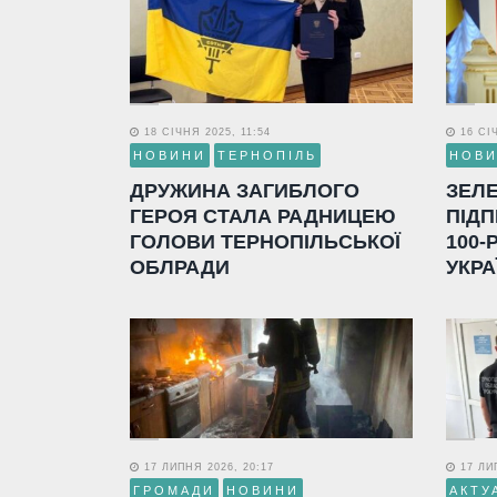
18 СІЧНЯ 2025, 11:54
16 СІЧ
НОВИНИ
ТЕРНОПІЛЬ
НОВ
ДРУЖИНА ЗАГИБЛОГО
ЗЕЛ
ГЕРОЯ СТАЛА РАДНИЦЕЮ
ПІДП
ГОЛОВИ ТЕРНОПІЛЬСЬКОЇ
100-
ОБЛРАДИ
УКРА
17 ЛИПНЯ 2026, 20:17
17 ЛИП
ГРОМАДИ
НОВИНИ
АКТУ