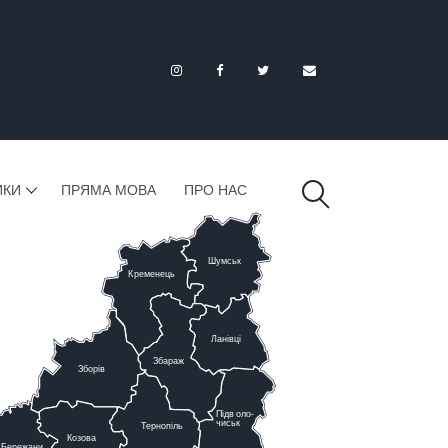
ИКИ
ПРЯМА МОВА
ПРО НАС
Шумськ
К
ременець
Ланівці
Збараж
Зборів
Підв
о
ло-
чиськ
Тернопіль
К
озова
Бережани