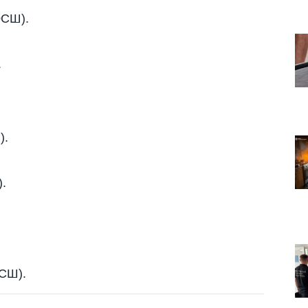
ЮСШ).
.
).
.
ЮСШ).