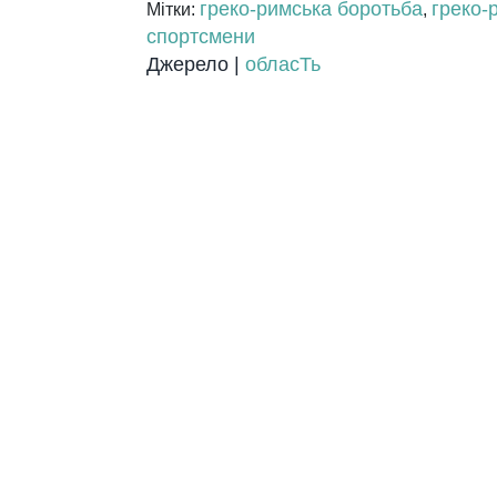
греко-римська боротьба
греко-
Мітки:
,
спортсмени
Джерело |
обласТь