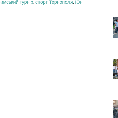
римський турнір
спорт Тернополя
Юні
,
,