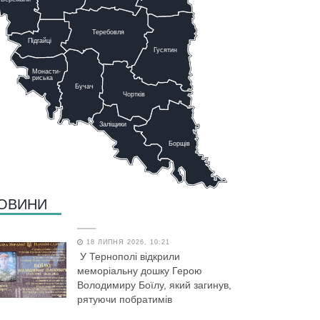
Теребовля
Підгайці
Г
у
сятин
Монасти-
риська
Бучач
Чо
р
тків
Заліщики
Борщів
ОВИНИ
18 ЛИПНЯ 2026, 10:21
У Тернополі відкрили
меморіальну дошку Герою
Володимиру Боїлу, який загинув,
рятуючи побратимів