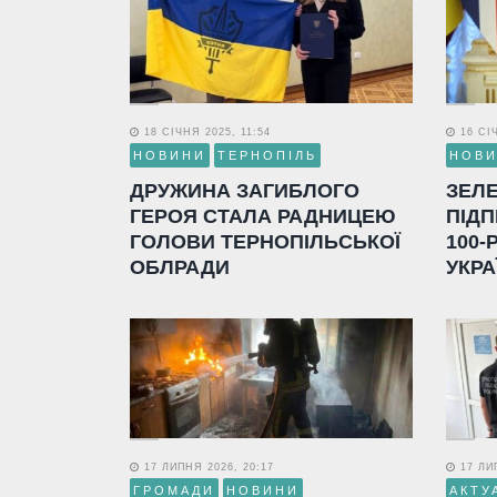
18 СІЧНЯ 2025, 11:54
16 СІЧ
НОВИНИ
ТЕРНОПІЛЬ
НОВ
ДРУЖИНА ЗАГИБЛОГО
ЗЕЛ
ГЕРОЯ СТАЛА РАДНИЦЕЮ
ПІДП
ГОЛОВИ ТЕРНОПІЛЬСЬКОЇ
100-
ОБЛРАДИ
УКРА
17 ЛИПНЯ 2026, 20:17
17 ЛИП
ГРОМАДИ
НОВИНИ
АКТУ