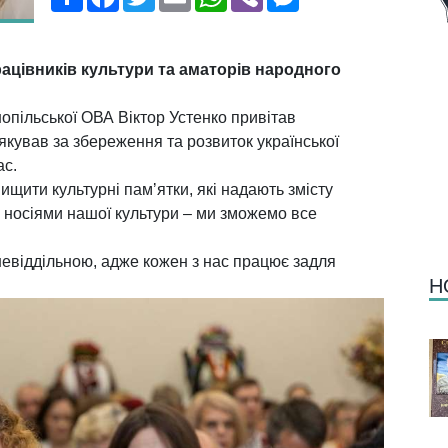
рацівників культури та аматорів народного
опільської ОВА Віктор Устенко привітав
якував за збереження та розвиток української
ас.
ищити культурні памʼятки, які надають змісту
 є носіями нашої культури – ми зможемо все
невіддільною, адже кожен з нас працює задля
Н