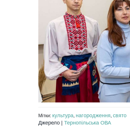
культура
нагородження
свято
Мітки:
,
,
Джерело |
Тернопільська ОВА