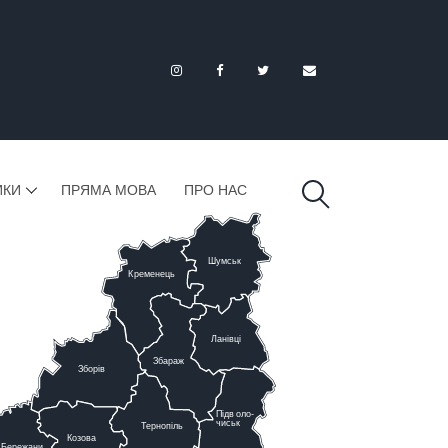
ИКИ
ПРЯМА МОВА
ПРО НАС
Шумськ
К
ременець
Ланівці
Збараж
Зборів
Підв
о
ло-
чиськ
Тернопіль
К
озова
Бережани