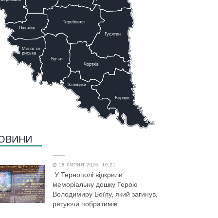
Теребовля
Підгайці
Г
у
сятин
Монасти-
риська
Бучач
Чо
р
тків
Заліщики
Борщів
ОВИНИ
18 ЛИПНЯ 2026, 10:21
У Тернополі відкрили
меморіальну дошку Герою
Володимиру Боїлу, який загинув,
рятуючи побратимів