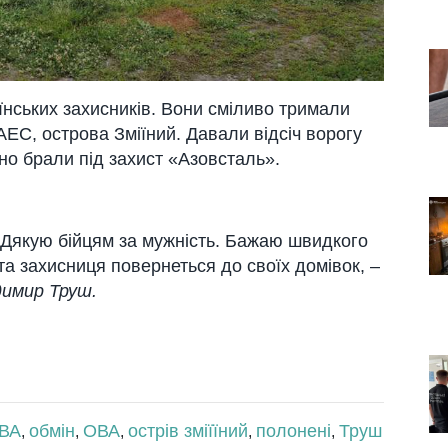
їнських захисників. Вони сміливо тримали
ЕС, острова Зміїний. Давали відсіч ворогу
но брали під захист «Азовсталь».
! Дякую бійцям за мужність. Бажаю швидкого
та захисниця повернеться до своїх домівок, –
имир Труш.
ОВА
обмін
ОВА
острів зміїїний
полонені
Труш
,
,
,
,
,