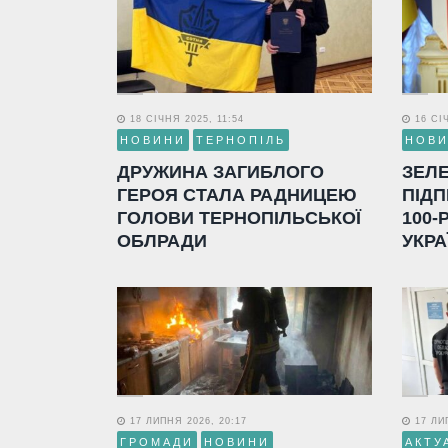
18 СІЧНЯ 2025, 11:54
16 СІЧ
НОВИНИ
ТЕРНОПІЛЬ
НОВ
ДРУЖИНА ЗАГИБЛОГО
ЗЕЛ
ГЕРОЯ СТАЛА РАДНИЦЕЮ
ПІДП
ГОЛОВИ ТЕРНОПІЛЬСЬКОЇ
100-
ОБЛРАДИ
УКРА
17 ЛИПНЯ 2026, 20:17
17 ЛИП
ГРОМАДИ
НОВИНИ
АКТУ