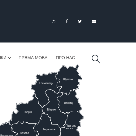
ИКИ
ПРЯМА МОВА
ПРО НАС
Шумськ
К
ременець
Ланівці
Збараж
Зборів
Підв
о
ло-
чиськ
Тернопіль
К
озова
Бережани