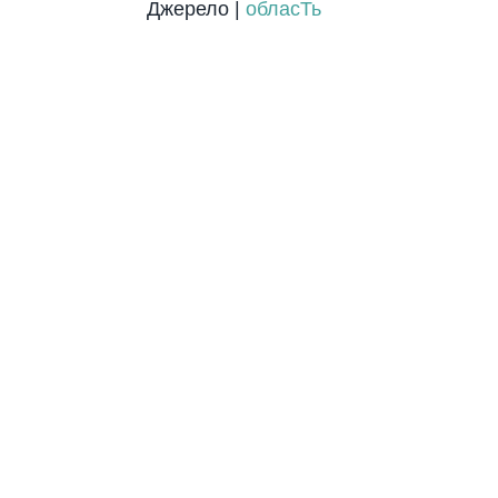
Джерело |
обласТь