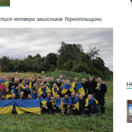
улися четверо захисників Тернопільщини
Н