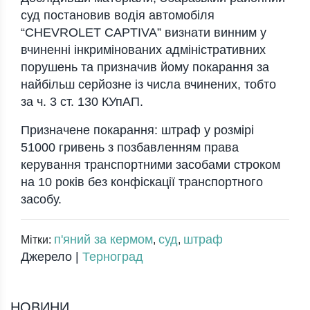
суд постановив водія автомобіля
“CHEVROLET CAPTIVA” визнати винним у
вчиненні інкримінованих адміністративних
порушень та призначив йому покарання за
найбільш серйозне із числа вчинених, тобто
за ч. 3 ст. 130 КУпАП.
Призначене покарання: штраф у розмірі
51000 гривень з позбавленням права
керування транспортними засобами строком
на 10 років без конфіскації транспортного
засобу.
п'яний за кермом
суд
штраф
Мітки:
,
,
Джерело |
Терноград
НОВИНИ