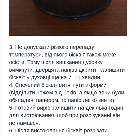
3. Не допускати різкого перепаду
температури, від якого бісквіт також може
осісти. Тому після випікання духовку
вимкнути, дверцята напіввідкрити і залишити
бісквіт у духовці ще на 7–10 хвилин.
4. Спечений бісквіт витягнути з форми
(відділити ножем від боків, а якщо вони були
обкладені папером, то папір легко зняти).
5. Готовий виріб залишити на декілька годин
для вистоювання, щоб при розрізуванні він
не ламався.
6. Після вистоювання бісквіт розрізати