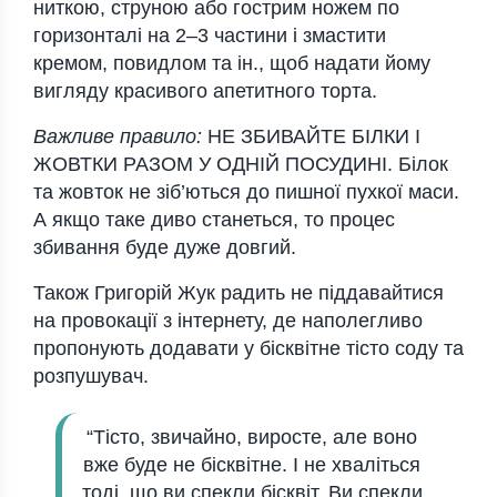
ниткою, струною або гострим ножем по
горизонталі на 2–3 частини і змастити
кремом, повидлом та ін., щоб надати йому
вигляду красивого апетитного торта.
Важливе правило:
НЕ ЗБИВАЙТЕ БІЛКИ І
ЖОВТКИ РАЗОМ У ОДНІЙ ПОСУДИНІ. Білок
та жовток не зіб’ються до пишної пухкої маси.
А якщо таке диво станеться, то процес
збивання буде дуже довгий.
Також Григорій Жук радить не піддавайтися
на провокації з інтернету, де наполегливо
пропонують додавати у бісквітне тісто соду та
розпушувач.
“Тісто, звичайно, виросте, але воно
вже буде не бісквітне. І не хваліться
тоді, що ви спекли бісквіт. Ви спекли