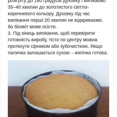
розігріту до 180 градусів духовку і випікаємо
35–40 хвилин до золотистого світло-
коричневого кольору. Духовку під час
випікання перші 20 хвилин не відкриваємо,
бо бісквіт може осісти.
2. Під кінець випікання, щоб перевірити
готовність виробу, тісто по центру можна
проткнути сірником або зубочисткою. Якщо
паличка залишається сухою – випічка готова.