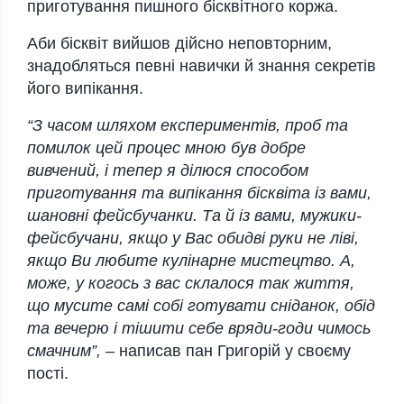
приготування пишного бісквітного коржа.
Аби бісквіт вийшов дійсно неповторним,
знадобляться певні навички й знання секретів
його випікання.
“З часом шляхом експериментів, проб та
помилок цей процес мною був добре
вивчений, і тепер я ділюся способом
приготування та випікання бісквіта із вами,
шановні фейсбучанки. Та й із вами, мужики-
фейсбучани, якщо у Вас обидві руки не ліві,
якщо Ви любите кулінарне мистецтво. А,
може, у когось з вас склалося так життя,
що мусите самі собі готувати сніданок, обід
та вечерю і тішити себе вряди-годи чимось
смачним”,
– написав пан Григорій у своєму
пості.