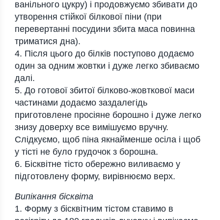
ванільного цукру) і продовжуємо збивати до
утворення стійкої білкової піни (при
перевертанні посудини збита маса повинна
триматися дна).
4. Після цього до білків поступово додаємо
один за одним жовтки і дуже легко збиваємо
далі.
5. До готової збитої білково-жовткової маси
частинами додаємо заздалегідь
приготовлене просіяне борошно і дуже легко
знизу доверху все вимішуємо вручну.
Слідкуємо, щоб піна якнайменше осіла і щоб
у тісті не було грудочок з борошна.
6. Бісквітне тісто обережно виливаємо у
підготовлену форму, вирівнюємо верх.
Випікання бісквіта
1. Форму з бісквітним тістом ставимо в