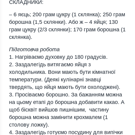
СКЛАДНИКИ:
– 6 яєць; 200 грам цукру (1 склянка); 250 грам
борошна (1,5 склянки). Або ж – 4 яйця; 130
грам цукру (2/3 склянки); 170 грам борошна (1
склянка).
Підготовча робота
1. Нагріваємо духовку до 180 градусів.
2. Заздалегідь витягаємо яйця з
холодильника. Вони мають бути кімнатної
температури. (Деякі кулінарні знавці
твердять, що яйця мають бути охолоджені).
3. Просіваємо борошно. За бажанням можна
на цьому етапі до борошна добавити какао. А
щоб бісквіт вийшов пишнішим, частину
борошна можна замінити крохмалем (1
столову ложку).
4. Заздалегідь готуємо посудину для випічки