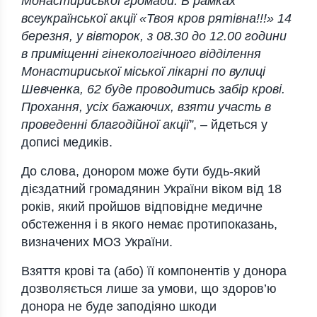
Монастириської громади. В рамках
всеукраїнської акції «Твоя кров рятівна!!!» 14
березня, у вівторок, з 08.30 до 12.00 години
в приміщенні гінекологічного відділення
Монастириської міської лікарні по вулиці
Шевченка, 62 буде проводитись забір крові.
Прохання, усіх бажаючих, взяти участь в
проведенні благодійної акції”
, –
йдеться у
дописі медиків.
До слова, донором може бути будь-який
дієздатний громадянин України віком від 18
років, який пройшов відповідне медичне
обстеження і в якого немає протипоказань,
визначених МОЗ України.
Взяття крові та (або) її компонентів у донора
дозволяється лише за умови, що здоров’ю
донора не буде заподіяно шкоди