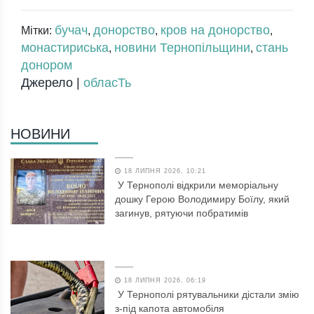
бучач
донорство
кров на донорство
Мітки:
,
,
,
монастириська
новини Тернопільщини
стань
,
,
донором
Джерело |
обласТь
НОВИНИ
18 ЛИПНЯ 2026, 10:21
У Тернополі відкрили меморіальну
дошку Герою Володимиру Боїлу, який
загинув, рятуючи побратимів
18 ЛИПНЯ 2026, 06:19
У Тернополі рятувальники дістали змію
з-під капота автомобіля