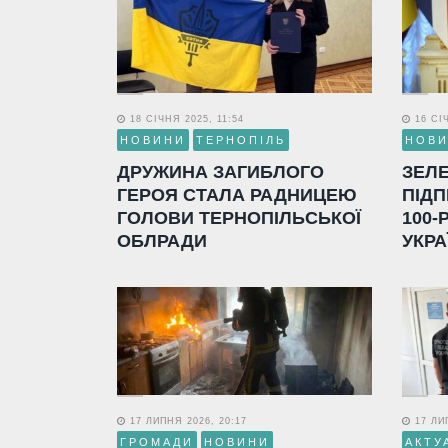
18 СІЧНЯ 2025, 11:54
16 СІЧ
НОВИНИ
ТЕРНОПІЛЬ
НОВ
ДРУЖИНА ЗАГИБЛОГО
ЗЕЛ
ГЕРОЯ СТАЛА РАДНИЦЕЮ
ПІДП
ГОЛОВИ ТЕРНОПІЛЬСЬКОЇ
100-
ОБЛРАДИ
УКРА
17 ЛИПНЯ 2026, 20:17
17 ЛИП
ГРОМАДИ
НОВИНИ
АКТУ