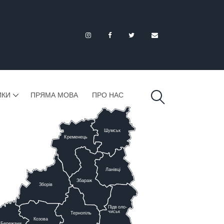
ИКИ
ПРЯМА МОВА
ПРО НАС
Шумськ
К
ременець
Ланівці
Збараж
Зборів
Підв
о
ло-
чиськ
Тернопіль
К
озова
Бережани