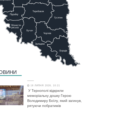
Теребовля
Підгайці
Г
у
сятин
Монасти-
риська
Бучач
Чо
р
тків
Заліщики
Борщів
ОВИНИ
18 ЛИПНЯ 2026, 10:21
У Тернополі відкрили
меморіальну дошку Герою
Володимиру Боїлу, який загинув,
рятуючи побратимів