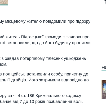
му місцевому жителю повідомили про підозру
ий житель Підгаєцької громади із заявою про
ські встановили, що до його будинку проникли
ків завдав потерпілому тілесних ушкоджень
ном.
Н
в поліцейські встановили особу, причетну до
ель Підгайців. Його затримали відповідно до
зру за ч. 4 ст. 186 Кримінального кодексу
дбачає від 7 до 10 років позбавлення волі.