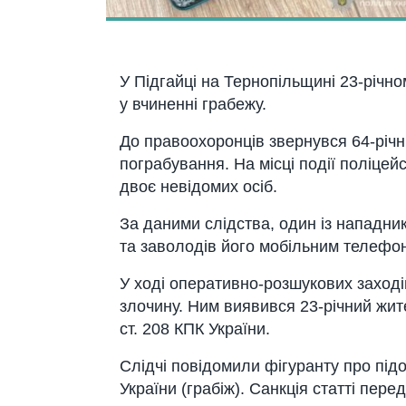
У
Підгайці
на Тернопільщині 23-річно
у вчиненні грабежу.
До правоохоронців звернувся 64-річн
пограбування. На місці події поліцей
двоє невідомих осіб.
За даними слідства, один із нападни
та заволодів його мобільним телефо
У ході оперативно-розшукових заході
злочину. Ним виявився 23-річний жит
ст. 208 КПК України.
Слідчі повідомили фігуранту про підо
України (грабіж). Санкція статті пере