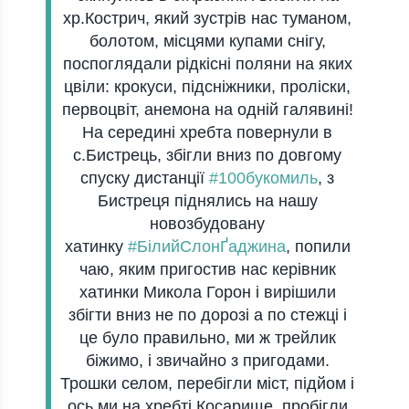
хр.Кострич, який зустрів нас туманом,
болотом, місцями купами снігу,
поспоглядали рідкісні поляни на яких
цвіли: крокуси, підсніжники, проліски,
первоцвіт, анемона на одній галявині!
На середині хребта повернули в
с.Бистрець, збігли вниз по довгому
спуску дистанції
#
100букомиль
, з
Бистреця піднялись на нашу
новозбудовану
хатинку
#
БілийСлонҐаджина
, попили
чаю, яким пригостив нас керівник
хатинки Микола Горон і вирішили
збігти вниз не по дорозі а по стежці і
це було правильно, ми ж трейлик
біжимо, і звичайно з пригодами.
Трошки селом, перебігли міст, підйом і
ось ми на хребті Косарище, пробігли