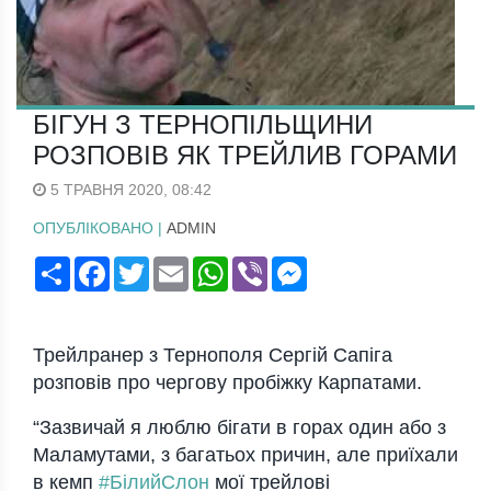
БІГУН З ТЕРНОПІЛЬЩИНИ
РОЗПОВІВ ЯК ТРЕЙЛИВ ГОРАМИ
5 ТРАВНЯ 2020, 08:42
ОПУБЛІКОВАНО |
ADMIN
Поширити
Facebook
Twitter
Email
WhatsApp
Viber
Messenger
Трейлранер з Тернополя Сергій Сапіга
розповів про чергову пробіжку Карпатами.
“Зазвичай я люблю бігати в горах один або з
Маламутами, з багатьох причин, але приїхали
в кемп
#
БілийСлон
мої трейлові