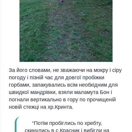
За його словами, не зважаючи на мокру і сіру
погоду і пізній час для довгої пробіжки
горбами, запакувались всім необхідним для
швидкої мандрівки, взяли маламута Бон і
погнали вертикально в гору по прочищеній
новій стежці на хр.Кринта.
“Потім пробіглись по хребту,
скин
улись в с.Красник і вибігли на