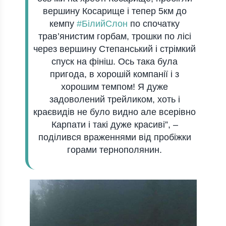
вершину Косарище і тепер 5км до
кемпу
#
БілийСлон
по спочатку
трав’янистим горбам, трошки по лісі
через вершину Степанський і стрімкий
спуск на фініш. Ось така була
пригода, в хорошій компанії і з
хорошим темпом! Я дуже
задоволений трейликом, хоть і
краєвидів не було видно але всерівно
Карпати і такі дуже красиві”, –
поділився враженнями від пробіжки
горами тернополянин.