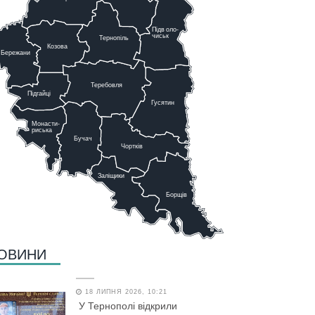
Підв
о
ло-
чиськ
Тернопіль
К
озова
Бережани
Теребовля
Підгайці
Г
у
сятин
Монасти-
риська
Бучач
Чо
р
тків
Заліщики
Борщів
ОВИНИ
18 ЛИПНЯ 2026, 10:21
У Тернополі відкрили