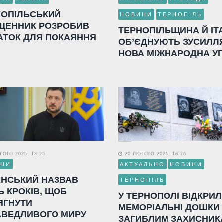
НОПІЛЬСЬКИЙ
НОВИНИ
ТЕРНОПІЛЬ
ЩЕННИК РОЗРОБИВ
ТЕРНОПІЛЬЩИНА Й ІТ
АТОК ДЛЯ ПОКАЯННЯ
ОБ’ЄДНУЮТЬ ЗУСИЛЛ
НОВА МІЖНАРОДНА У
ОГО 2025, 13:25
20 ЛЮТОГО 2025, 18:26
ИНИ
АКТУАЛЬНО
НОВИНИ
ЕНСЬКИЙ НАЗВАВ
ТЕРНОПІЛЬ
Ь КРОКІВ, ЩОБ
У ТЕРНОПОЛІ ВІДКРИ
ЯГНУТИ
МЕМОРІАЛЬНІ ДОШКИ
АВЕДЛИВОГО МИРУ
ЗАГИБЛИМ ЗАХИСНИК