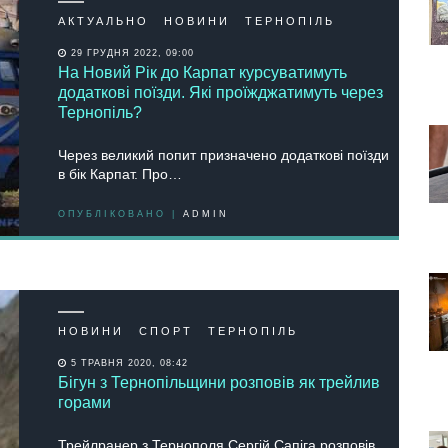
АКТУАЛЬНО
НОВИНИ
ТЕРНОПІЛЬ
29 ГРУДНЯ 2022, 09:00
На Новий Рік до Карпат курсуватимуть
додаткові поїзди. Які проїжджатимуть через
Тернопіль?
Через великий попит призначено додаткові поїзди
в бік Карпат. Про…
ОПУБЛІКОВАНО |
ADMIN
НОВИНИ
СПОРТ
ТЕРНОПІЛЬ
5 ТРАВНЯ 2020, 08:42
Бігун з Тернопільщини розповів як трейлив
горами
Трейлранер з Тернополя Сергій Сапіга розповів