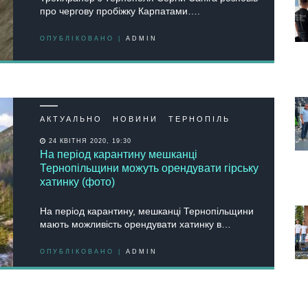
про чергову пробіжку Карпатами….
ОПУБЛІКОВАНО |
ADMIN
АКТУАЛЬНО
НОВИНИ
ТЕРНОПІЛЬ
24 КВІТНЯ 2020, 19:30
На період карантину мешканці
Тернопільщини можуть орендувати гірську
хатинку (фото)
На період карантину, мешканці Тернопільщини
мають можливість орендувати хатинку в…
ОПУБЛІКОВАНО |
ADMIN