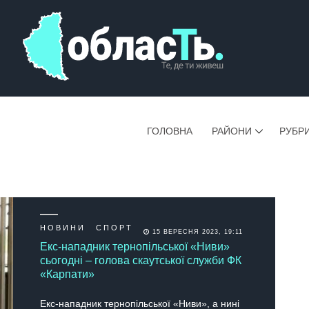
ГОЛОВНА
РАЙОНИ
РУБР
НОВИНИ
СПОРТ
15 ВЕРЕСНЯ 2023, 19:11
Екс-нападник тернопільської «Ниви»
сьогодні – голова скаутської служби ФК
«Карпати»
Екс-нападник тернопільської «Ниви», а нині