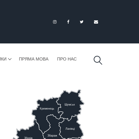
ИКИ
ПРЯМА МОВА
ПРО НАС
Шумськ
К
ременець
Ланівці
Збараж
Зборів