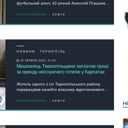
футбольний агент, 42-річний Анатолій Пташник…
ОПУБЛІКОВАНО |
ADMIN
НОВИНИ
ТЕРНОПІЛЬ
29 ЧЕРВНЯ 2023, 21:03
Мешканець Тернопільщини заплатив гроші
за оренду неіснуючого готелю у Карпатах
Житель одного з сіл Тернопільського району
перерахував начебто власнику відпочинкового…
ОПУБЛІКОВАНО |
ADMIN
Н