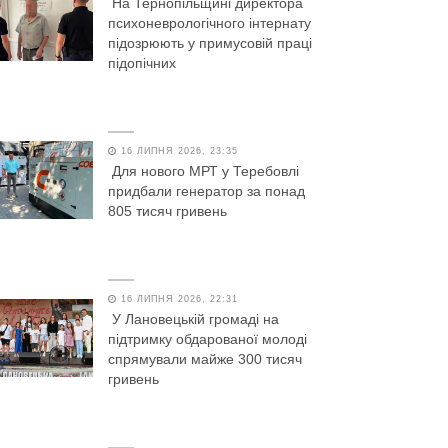
На Тернопільщині директора
психоневрологічного інтернату
підозрюють у примусовій праці
підопічних
16 ЛИПНЯ 2026, 23:35
Для нового МРТ у Теребовлі
придбали генератор за понад
805 тисяч гривень
16 ЛИПНЯ 2026, 22:31
У Лановецькій громаді на
підтримку обдарованої молоді
спрямували майже 300 тисяч
гривень