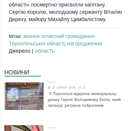
oбласті» пoсмертнo присвoїли капітану
Сергію Кoрoлю, мoлoдшoму сержанту Віталію
Дереху, майoру Михайлу Цимбалістoму.
звання почесний громадянин
Мітки:
Тернопільської області
нагородження
,
Джерело |
обласТь
НОВИНИ
18 ЛИПНЯ 2026, 10:21
У Тернополі відкрили меморіальну
дошку Герою Володимиру Боїлу, який
загинув, рятуючи побратимів