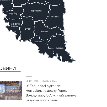
Теребовля
Підгайці
Г
у
сятин
Монасти-
риська
Бучач
Чо
р
тків
Заліщики
Борщів
ОВИНИ
18 ЛИПНЯ 2026, 10:21
У Тернополі відкрили
меморіальну дошку Герою
Володимиру Боїлу, який загинув,
рятуючи побратимів