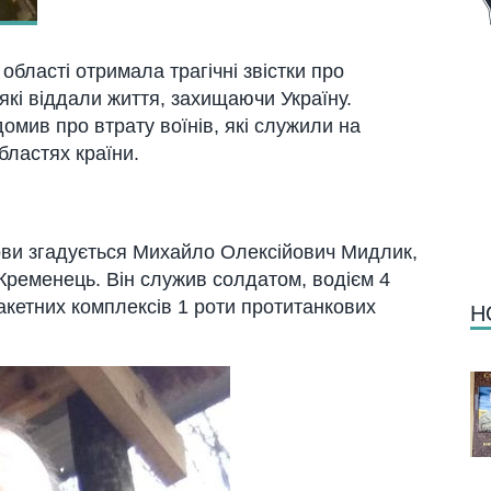
бласті отримала трагічні звістки про
які віддали життя, захищаючи Україну.
омив про втрату воїнів, які служили на
бластях країни.
ови згадується
Михайло Олексійович Мидлик
,
Кременець. Він служив солдатом, водієм 4
акетних комплексів 1 роти протитанкових
Н