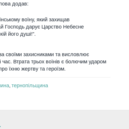
лова додав:
аїнському воїну, який захищав
Хай Господь дарує Царство Небесне
кій його душі!”.
за своїми захисниками та висловлює
й час. Втрата трьох воїнів є болючим ударом
про їхню жертву та героїзм.
чина
тернопільщина
,