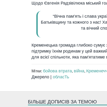
Щодо Євгенія Радзівілюка міський го
“Вічна пам’ять і слава укр
Батьківщину та кожного з нас! 
та вічний спо
Кременецька громада глибоко сумує 
підтримку їхнім родинам у цей важки
для всієї спільноти, яка пам’ятатиме 
бойова втрата
війна
Кременеч
Мітки:
,
,
Джерело |
обласТь
БІЛЬШЕ ДОПИСІВ ЗА ТЕМОЮ