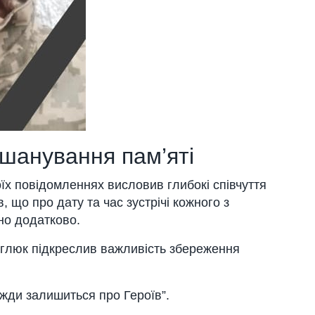
вшанування пам’яті
їх повідомленнях висловив глибокі співчуття
, що про дату та час зустрічі кожного з
но додатково.
глюк підкреслив важливість збереження
вжди залишиться про Героїв”.