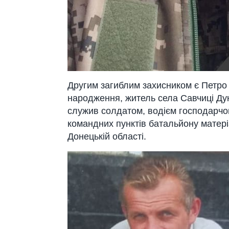
Другим загиблим захисником є
Петро
народження, житель села Савчиці Дун
служив солдатом, водієм господарчо
командних пунктів батальйону матері
Донецькій області.