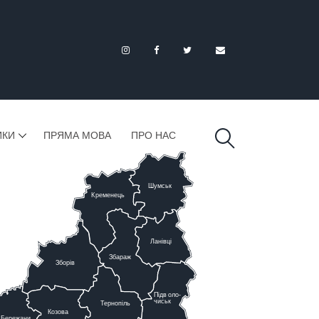
ИКИ
ПРЯМА МОВА
ПРО НАС
Шумськ
К
ременець
Ланівці
Збараж
Зборів
Підв
о
ло-
чиськ
Тернопіль
К
озова
Бережани