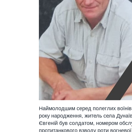
Наймолодшим серед полеглих воїнів
року народження, житель села Дунаїв
Євгеній був солдатом, номером обсл
протитанкового взводу роти вогневої