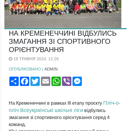
НА КРЕМЕНЕЧЧИНІ ВІДБУЛИСЬ
ЗМАГАННЯ ЗІ СПОРТИВНОГО
ОРІЄНТУВАННЯ
19 ТРАВНЯ 2024, 12:26
ОПУБЛІКОВАНО |
ADMIN
Поширити
Facebook
Twitter
Email
WhatsApp
Viber
Messenger
Пліч-о-
На Кременеччині в рамках III етапу проєкту
пліч Всеукраїнські шкільні ліги
відбулись
змагання зі спортивного орієнтування серед 4
команд.