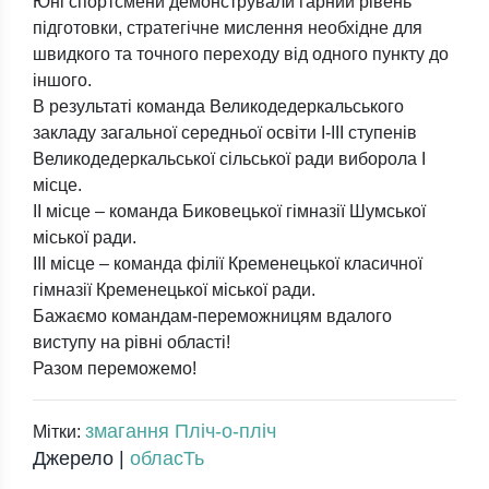
Юні спортсмени демонстрували гарний рівень
підготовки, стратегічне мислення необхідне для
швидкого та точного переходу від одного пункту до
іншого.
В результаті команда Великодедеркальського
закладу загальної середньої освіти І-III ступенів
Великодедеркальської сільської ради виборола І
місце.
II місце – команда Биковецької гімназії Шумської
міської ради.
III місце – команда філії Кременецької класичної
гімназії Кременецької міської ради.
Бажаємо командам-переможницям вдалого
виступу на рівні області!
Разом переможемо!
змагання Пліч-о-пліч
Мітки:
Джерело |
обласТь