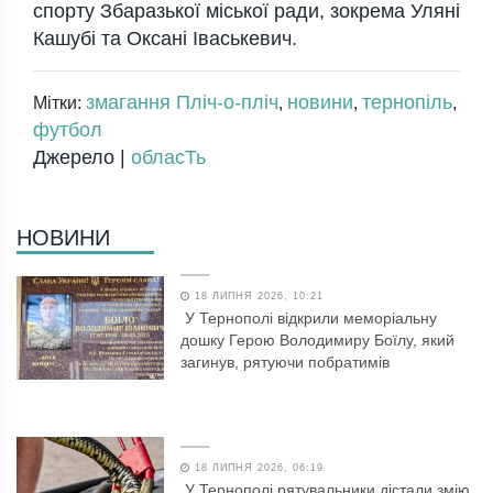
спорту Збаразької міської ради, зокрема Уляні
Кашубі та Оксані Іваськевич.
змагання Пліч-о-пліч
новини
тернопіль
Мітки:
,
,
,
футбол
Джерело |
обласТь
НОВИНИ
18 ЛИПНЯ 2026, 10:21
У Тернополі відкрили меморіальну
дошку Герою Володимиру Боїлу, який
загинув, рятуючи побратимів
18 ЛИПНЯ 2026, 06:19
У Тернополі рятувальники дістали змію