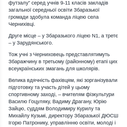
футзалу” серед учнів 9-11 класів закладів
загальної середньої освіти Збаразької
громади здобула команда ліцею села
Чернихівці.
Друге місце – у Збаразького ліцею N1, а третє
– у Зарудянського.
Тож учні з Черниховець представлятимуть
Збаражчину в третьому (районному) етапі цих
всеукраїнських змагань для школярів.
Велика вдячність фахівцям, які зорганізували
підготовку та участь дітей у цьому
спортивному заході, – вчителям фізкультури
Василю Гоцуляку, Вадиму Драгану, Юрію
Зайцю, суддям Володимиру Курилу та
Михайлу Кузьмі, директору Збаразької ДЮСШ
Ігорю Патронику, управлінню освіти, молоді і