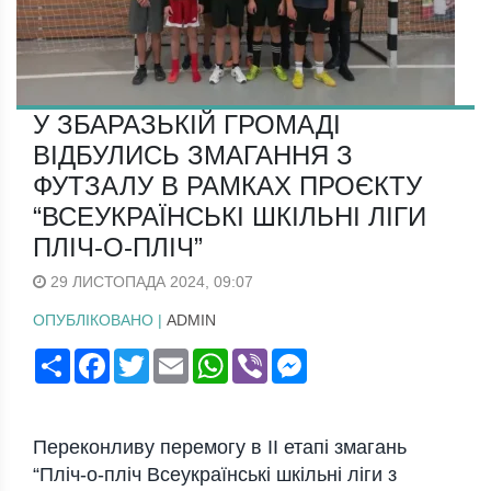
У ЗБАРАЗЬКІЙ ГРОМАДІ
ВІДБУЛИСЬ ЗМАГАННЯ З
ФУТЗАЛУ В РАМКАХ ПРОЄКТУ
“ВСЕУКРАЇНСЬКІ ШКІЛЬНІ ЛІГИ
ПЛІЧ-О-ПЛІЧ”
29 ЛИСТОПАДА 2024, 09:07
ОПУБЛІКОВАНО |
ADMIN
Поширити
Facebook
Twitter
Email
WhatsApp
Viber
Messenger
Переконливу перемогу в II етапі змагань
“Пліч-о-пліч Всеукраїнські шкільні ліги з