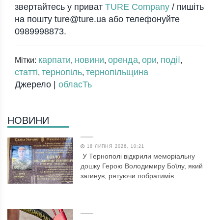
звертайтесь у приват
TURE Company
/ пишіть
на пошту ture@ture.ua або телефонуйте
0989998873.
карпати
новини
оренда
ори
події
Мітки:
,
,
,
,
,
статті
тернопіль
тернопільщина
,
,
Джерело |
обласТь
НОВИНИ
18 ЛИПНЯ 2026, 10:21
У Тернополі відкрили меморіальну
дошку Герою Володимиру Боїлу, який
загинув, рятуючи побратимів