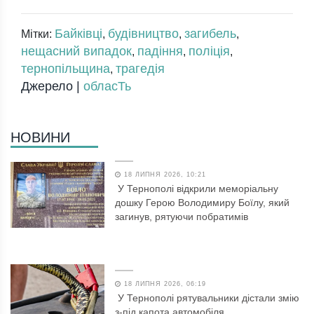
Байківці
будівництво
загибель
Мітки:
,
,
,
нещасний випадок
падіння
поліція
,
,
,
тернопільщина
трагедія
,
Джерело |
обласТь
НОВИНИ
18 ЛИПНЯ 2026, 10:21
У Тернополі відкрили меморіальну
дошку Герою Володимиру Боїлу, який
загинув, рятуючи побратимів
18 ЛИПНЯ 2026, 06:19
У Тернополі рятувальники дістали змію
з-під капота автомобіля