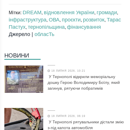
DREAM
відновлення України
громади
Мітки:
,
,
,
інфраструктура
ОВА
проєкти
розвиток
Тарас
,
,
,
,
Пастух
тернопільщина
фінансування
,
,
Джерело |
обласТь
НОВИНИ
18 ЛИПНЯ 2026, 10:21
У Тернополі відкрили меморіальну
дошку Герою Володимиру Боїлу, який
загинув, рятуючи побратимів
18 ЛИПНЯ 2026, 06:19
У Тернополі рятувальники дістали змію
з-під капота автомобіля