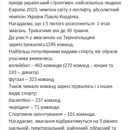
приїде український стронґмен, найсильніша людина
Європи 2023, чемпіон світу з логліфту, абсолютний
чемпіон України Павло Кордіяка.
Нагадаємо, що з 5 лютого розпочнеться 2 етап
змагань. Триватиме він до 30 травня.
До участі у змаганнях на Тернопільщині
зареєстровались1195 команд.
Найбільш популярними видами спорту, які обрали
учасники виявились:
волейбол – 463 команди (270 команд – юнаки та
193 – дівчата)
футзал – 323 команд.
Також чимало команд зареєструвалось і з інших
видів спорту:
баскетбол – 237 команд,
черліденг – 71 команда,
Спортивне орієнтування – 101 команда.
Нагадаємо, змагання відбуватимуться на 5 рівнях:
шкільний, територіальний, районний, обласний та