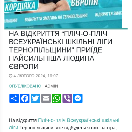
НА ВІДКРИТТЯ “ПЛІЧ-О-ПЛІЧ
ВСЕУКРАЇНСЬКІ ШКІЛЬНІ ЛІГИ
ТЕРНОПІЛЬЩИНИ” ПРИЇДЕ
НАЙСИЛЬНІША ЛЮДИНА
ЄВРОПИ
4 ЛЮТОГО 2024, 16:07
ОПУБЛІКОВАНО |
ADMIN
Поширити
Facebook
Twitter
Email
WhatsApp
Viber
Messenger
Пліч-о-пліч Всеукраїнські шкільні
На відкриття
ліги
Тернопільщини, яке відбудеться вже завтра,