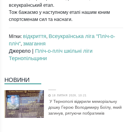
всеукраїнський етап.
Тож бажаємо у наступному етапі нашим юним
спортсменам сил та наснаги.
відкриття
Всеукраїнська ліга "Пліч-о-
Мітки:
,
пліч"
змагання
,
Джерело |
Пліч-о-пліч шкільні ліги
Тернопільщини
НОВИНИ
18 ЛИПНЯ 2026, 10:21
У Тернополі відкрили меморіальну
дошку Герою Володимиру Боїлу, який
загинув, рятуючи побратимів