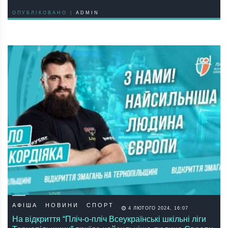
ОПУБЛІКОВАНО |
ADMIN
АФІША
НОВИНИ
СПОРТ
4 ЛЮТОГО 2024, 16:07
На відкриття “Пліч-о-пліч Всеукраїнські шкільні ліги