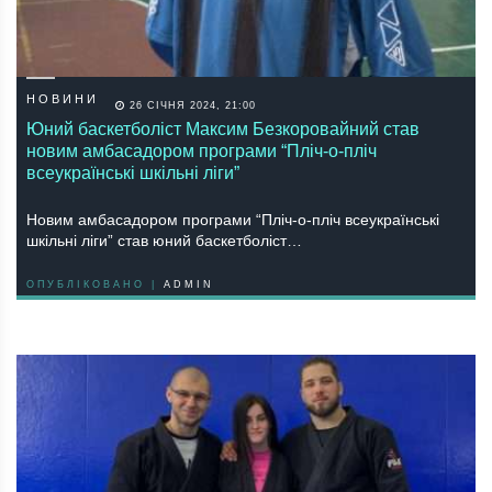
НОВИНИ
26 СІЧНЯ 2024, 21:00
Юний баскетболіст Максим Безкоровайний став
новим амбасадором програми “Пліч-о-пліч
всеукраїнські шкільні ліги”
Новим амбасадором програми “Пліч-о-пліч всеукраїнські
шкільні ліги” став юний баскетболіст…
ОПУБЛІКОВАНО |
ADMIN