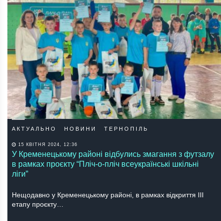
АКТУАЛЬНО
НОВИНИ
ТЕРНОПІЛЬ
15 КВІТНЯ 2024, 12:36
У Кременецькому районі відбулись змагання з футзалу
в рамках проєкту “Пліч-о-пліч всеукраїнські шкільні
ліги”
Нещодавно у Кременецькому районі, в рамках відкриття III
етапу проєкту…