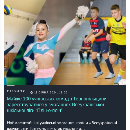
НОВИНИ
11 СІЧНЯ 2024, 18:00
Майже 100 учнівських комад з Тернопільщини
зареєструвалися у змаганнях Всеукраїнської
шкільної ліги “Пліч-о-пліч”
Наймасштабніші учнівські змагання країни «Всеукраїнські
шкільні ліги Пліч-о-пліч» стартували на…