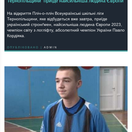
Тернопільщини” приїде найсильніша людина Європи
На відкриття Пліч-о-пліч Всеукраїнські шкільні ліги
Тернопільщини, яке відбудеться вже завтра, приїде
український стронґмен, найсильніша людина Європи 2023,
чемпіон світу з логліфту, абсолютний чемпіон України Павло
Кордіяка.
ОПУБЛІКОВАНО |
ADMIN