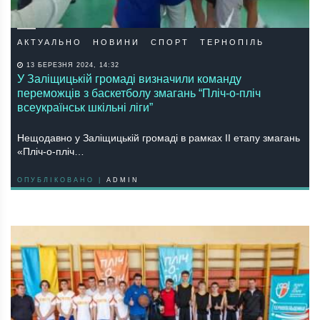
АКТУАЛЬНО
НОВИНИ
СПОРТ
ТЕРНОПІЛЬ
13 БЕРЕЗНЯ 2024, 14:32
У Заліщицькій громаді визначили команду
переможців з баскетболу змагань “Пліч-о-пліч
всеукраїнськ шкільні ліги”
Нещодавно у Заліщицькій громаді в рамках II етапу змагань
«Пліч-о-пліч…
ОПУБЛІКОВАНО |
ADMIN