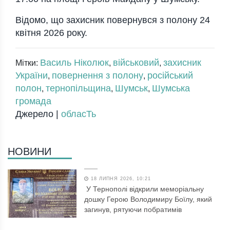
Відомо, що захисник повернувся з полону 24
квітня 2026 року.
Василь Ніколюк
військовий
захисник
Мітки:
,
,
України
повернення з полону
російський
,
,
полон
тернопільщина
Шумськ
Шумська
,
,
,
громада
Джерело |
обласТь
НОВИНИ
18 ЛИПНЯ 2026, 10:21
У Тернополі відкрили меморіальну
дошку Герою Володимиру Боїлу, який
загинув, рятуючи побратимів