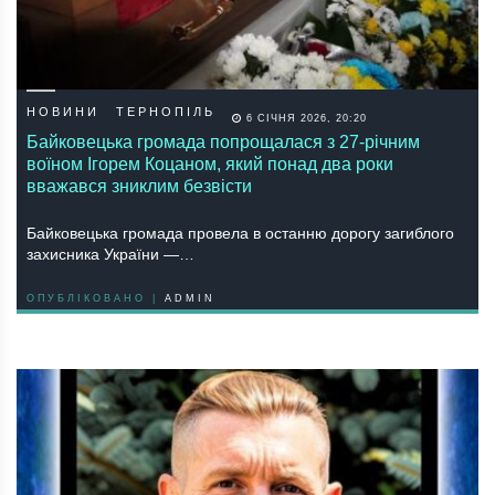
НОВИНИ
ТЕРНОПІЛЬ
6 СІЧНЯ 2026, 20:20
Байковецька громада попрощалася з 27-річним
воїном Ігорем Коцаном, який понад два роки
вважався зниклим безвісти
Байковецька громада провела в останню дорогу загиблого
захисника України —…
ОПУБЛІКОВАНО |
ADMIN