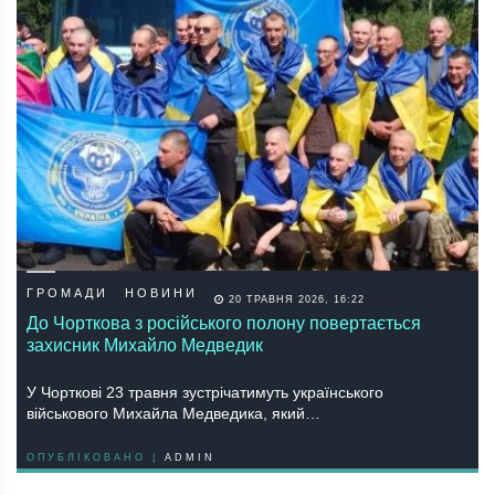
ГРОМАДИ
НОВИНИ
20 ТРАВНЯ 2026, 16:22
До Чорткова з російського полону повертається
захисник Михайло Медведик
У Чорткові 23 травня зустрічатимуть українського
військового Михайла Медведика, який…
ОПУБЛІКОВАНО |
ADMIN