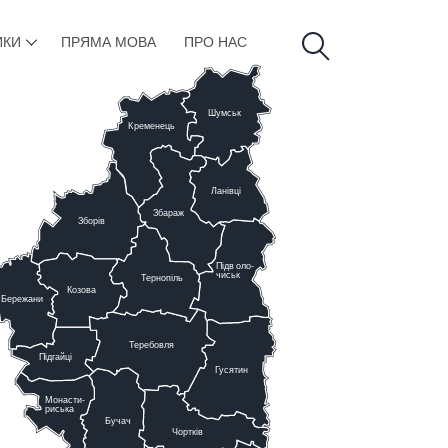
ИКИ
ПРЯМА МОВА
ПРО НАС
Шумськ
К
ременець
Ланівці
Збараж
Зборів
Підв
о
ло-
чиськ
Тернопіль
К
озова
Бережани
Теребовля
Підгайці
Г
у
сятин
Монасти-
риська
Бучач
Чо
р
тків