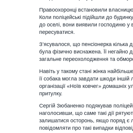
Правоохоронці встановили власницю
Коли поліцейські підійшли до будинк
до оселі, вони виявили господиню у 
пересуватися.
З’ясувалося, що пенсіонерка кілька д
була фізично виснажена. Її негайно 
загальне переохолодження та обморо
Навіть у такому стані жінка найбільш
її собака могла завдати шкоди іншій 
організації «Ноїв ковчег» домашніх
притулку.
Сергій Зюбаненко подякував поліцейсь
наголосивши, що саме такі дії рятуют
залишатися осторонь, якщо поряд є л
повідомляти про такі випадки відпові