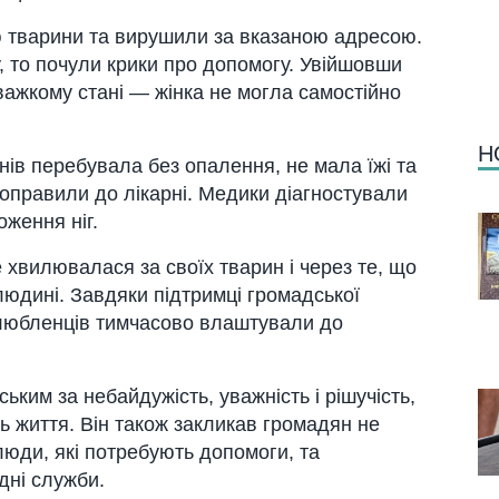
 тварини та вирушили за вказаною адресою.
у, то почули крики про допомогу. Увійшовши
важкому стані — жінка не могла самостійно
Н
нів перебувала без опалення, не мала їжі та
доправили до лікарні. Медики діагностували
ження ніг.
е хвилювалася за своїх тварин і через те, що
людині. Завдяки підтримці громадської
 улюбленців тимчасово влаштували до
ким за небайдужість, уважність і рішучість,
ь життя. Він також закликав громадян не
юди, які потребують допомоги, та
дні служби.