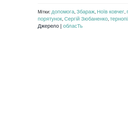
допомога
Збараж
Ноїв ковчег
Мітки:
,
,
,
порятунок
Сергій Зюбаненко
терноп
,
,
Джерело |
обласТь