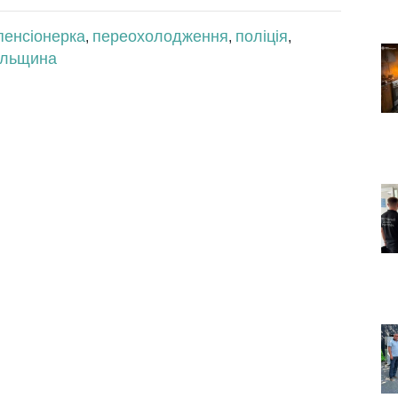
пенсіонерка
переохолодження
поліція
,
,
,
ільщина