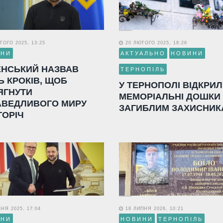
ОГО 2025, 13:25
20 ЛЮТОГО 2025, 18:26
ИНИ
АКТУАЛЬНО
НОВИНИ
ЕНСЬКИЙ НАЗВАВ
ТЕРНОПІЛЬ
Ь КРОКІВ, ЩОБ
У ТЕРНОПОЛІ ВІДКРИ
ЯГНУТИ
МЕМОРІАЛЬНІ ДОШКИ
АВЕДЛИВОГО МИРУ
ЗАГИБЛИМ ЗАХИСНИК
ГОРІЧ
НЯ 2025, 17:04
18 ЛИПНЯ 2026, 10:21
ИНИ
НОВИНИ
ТЕРНОПІЛЬ