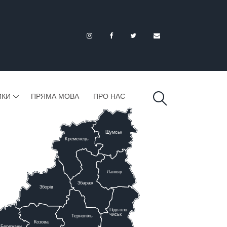
ИКИ
ПРЯМА МОВА
ПРО НАС
Шумськ
К
ременець
Ланівці
Збараж
Зборів
Підв
о
ло-
чиськ
Тернопіль
К
озова
Бережани