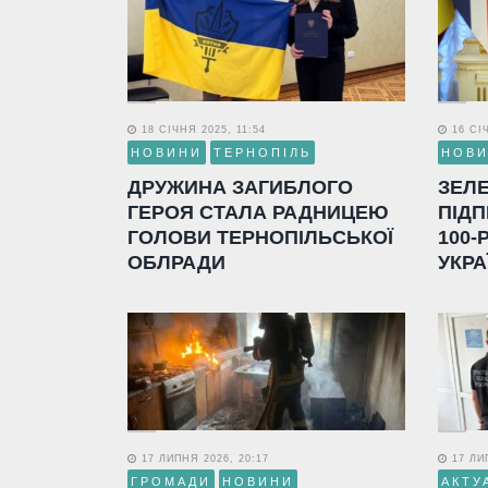
18 СІЧНЯ 2025, 11:54
16 СІЧ
НОВИНИ
ТЕРНОПІЛЬ
НОВ
ДРУЖИНА ЗАГИБЛОГО
ЗЕЛ
ГЕРОЯ СТАЛА РАДНИЦЕЮ
ПІДП
ГОЛОВИ ТЕРНОПІЛЬСЬКОЇ
100-
ОБЛРАДИ
УКРА
17 ЛИПНЯ 2026, 20:17
17 ЛИП
ГРОМАДИ
НОВИНИ
АКТУ