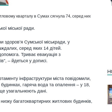
итловому кварталу в Сумах сягнула 74, серед них
ої міської ради.
и здоров’я Сумської міськради, у
ждалих, серед яких 14 дітей.
опомога. Триває евакуація з
”, – йдеться у дописі.
Н
ртаменту інфраструктури міста повідомили,
 будинках, гаряча вода та опалення – у 18,
ще узагальнюють дані.
 низку багатоквартирних житлових будинків,