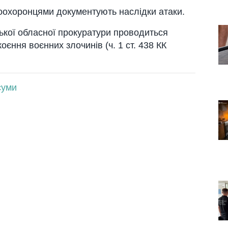
воохоронцями документують наслідки атаки.
ької обласної прокуратури проводиться
єння воєнних злочинів (ч. 1 ст. 438 КК
суми