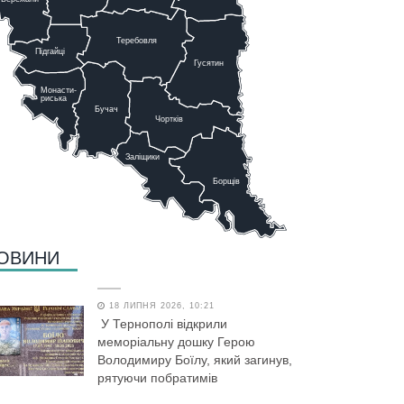
Теребовля
Підгайці
Г
у
сятин
Монасти-
риська
Бучач
Чо
р
тків
Заліщики
Борщів
ОВИНИ
18 ЛИПНЯ 2026, 10:21
У Тернополі відкрили
меморіальну дошку Герою
Володимиру Боїлу, який загинув,
рятуючи побратимів