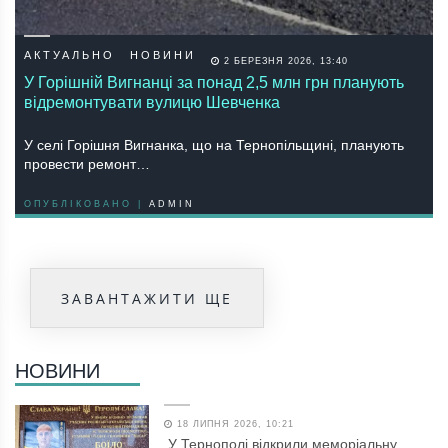
АКТУАЛЬНО
НОВИНИ
2 БЕРЕЗНЯ 2026, 13:40
У Горішній Вигнанці за понад 2,5 млн грн планують
відремонтувати вулицю Шевченка
У селі Горішня Вигнанка, що на Тернопільщині, планують
провести ремонт…
ОПУБЛІКОВАНО |
ADMIN
ЗАВАНТАЖИТИ ЩЕ
НОВИНИ
18 ЛИПНЯ 2026, 10:21
У Тернополі відкрили меморіальну