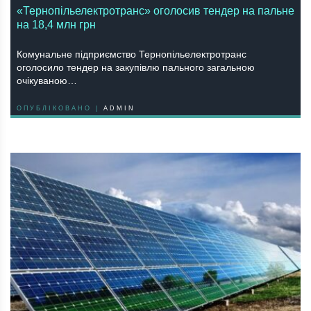
«Тернопільелектротранс» оголосив тендер на пальне
на 18,4 млн грн
Комунальне підприємство Тернопільелектротранс
оголосило тендер на закупівлю пального загальною
очікуваною…
ОПУБЛІКОВАНО |
ADMIN