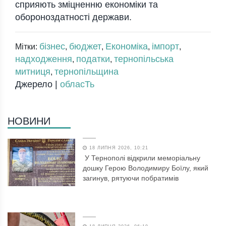
сприяють зміцненню економіки та
обороноздатності держави.
бізнес
бюджет
Економіка
імпорт
Мітки:
,
,
,
,
надходження
податки
тернопільська
,
,
митниця
тернопільщина
,
Джерело |
обласТь
НОВИНИ
18 ЛИПНЯ 2026, 10:21
У Тернополі відкрили меморіальну
дошку Герою Володимиру Боїлу, який
загинув, рятуючи побратимів