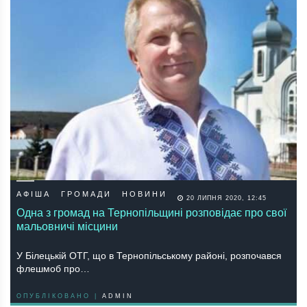
АФІША
ГРОМАДИ
НОВИНИ
20 ЛИПНЯ 2020, 12:45
Одна з громад на Тернопільщині розповідає про свої
мальовничі місцини
У Білецькій ОТГ, що в Тернопільському районі, розпочався
флешмоб про…
ОПУБЛІКОВАНО |
ADMIN