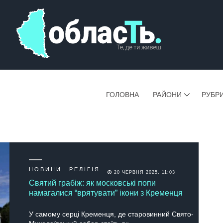
ГОЛОВНА
РАЙОНИ
РУБР
НОВИНИ
РЕЛІГІЯ
20 ЧЕРВНЯ 2025, 11:03
Святий грабіж: як московські попи
намагалися “врятувати” ікони з Кременця
У самому серці Кременця, де старовинний Свято-