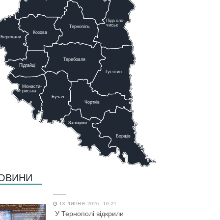
Підв
о
ло-
чиськ
Тернопіль
К
озова
Бережани
Теребовля
Підгайці
Г
у
сятин
Монасти-
риська
Бучач
Чо
р
тків
Заліщики
Борщів
ОВИНИ
18 ЛИПНЯ 2026, 10:21
У Тернополі відкрили