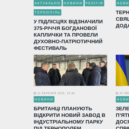
АКТУАЛЬНО
НОВИНИ
РЕЛІГІЯ
НОВ
ТЕР
ТЕРНОПІЛЬ
СВЯ
У ПІДЛІСЦЯХ ВІДЗНАЧИЛИ
ДОД
375-РІЧЧЯ БОГДАНОВОЇ
КАПЛИЧКИ ТА ПРОВЕЛИ
ДУХОВНО-ПАТРІОТИЧНИЙ
ФЕСТИВАЛЬ
21 БЕРЕЗНЯ 2025, 15:40
24 ЛЮТ
НОВИНИ
НОВ
БРИТАНЦІ ПЛАНУЮТЬ
ЗЕЛ
ВІДКРИТИ НОВИЙ ЗАВОД В
П’ЯТ
ІНДУСТРІАЛЬНОМУ ПАРКУ
ДОС
ПІД ТЕРНОПОЛЕМ
СПР