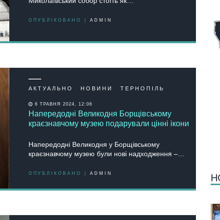
Миколаївський собор стоїть як…
ОПУБЛІКОВАНО |
ADMIN
АКТУАЛЬНО
НОВИНИ
ТЕРНОПІЛЬ
6 ТРАВНЯ 2024, 12:06
Напередодні Великодня Борщівському
краєзнавчому музею подарували цінні ікони
Напередодні Великодня у Борщівському
краєзнавчому музею були нові надходження –…
ОПУБЛІКОВАНО |
ADMIN
Н