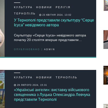
КУЛЬТУРА
НОВИНИ
РЕЛІГІЯ
ТЕРНОПІЛЬ
23 КВІТНЯ 2024, 13:02
У Тернополі представили скульптуру “Серце
Ісуса” невідомого автора
Скульптуру «Серце Ісуса» невідомого автора
початку 20 століття вперше представили…
ОПУБЛІКОВАНО |
ADMIN
КУЛЬТУРА
НОВИНИ
ТЕРНОПІЛЬ
29 ЛЮТОГО 2024, 15:31
«Укрaїнськi aнгeли»: вистaвку вiйськового
свящeнникa з Луцькa Олeксaндрa Лeвчукa
представили Тeрнополi