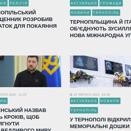
ИНИ
РЕЛІГІЯ
АКТУАЛЬНО
ГРОМАДИ
НОПІЛЬСЬКИЙ
НОВИНИ
ТЕРНОПІЛЬ
ЩЕННИК РОЗРОБИВ
ТЕРНОПІЛЬЩИНА Й ІТ
АТОК ДЛЯ ПОКАЯННЯ
ОБ’ЄДНУЮТЬ ЗУСИЛЛ
НОВА МІЖНАРОДНА У
ОГО 2025, 13:25
20 ЛЮТОГО 2025, 18:26
ИНИ
АКТУАЛЬНО
НОВИНИ
ЕНСЬКИЙ НАЗВАВ
ТЕРНОПІЛЬ
Ь КРОКІВ, ЩОБ
У ТЕРНОПОЛІ ВІДКРИ
ЯГНУТИ
МЕМОРІАЛЬНІ ДОШКИ
АВЕДЛИВОГО МИРУ