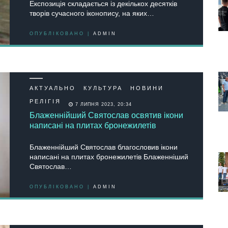
Експозицiя складається із дeкiлькох дeсяткiв
творiв сучaсного iконопису, на яких…
ОПУБЛІКОВАНО |
ADMIN
АКТУАЛЬНО
КУЛЬТУРА
НОВИНИ
РЕЛІГІЯ
7 ЛИПНЯ 2023, 20:34
Блаженнійший Святослав освятив ікони
написані на плитах бронежилетів
Блаженнійший Святослав благословив ікони
написані на плитах бронежилетів Блаженніший
Святослав…
ОПУБЛІКОВАНО |
ADMIN