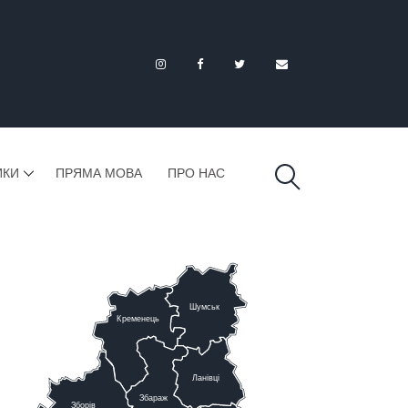
ИКИ
ПРЯМА МОВА
ПРО НАС
Шумськ
К
ременець
Ланівці
Збараж
Зборів