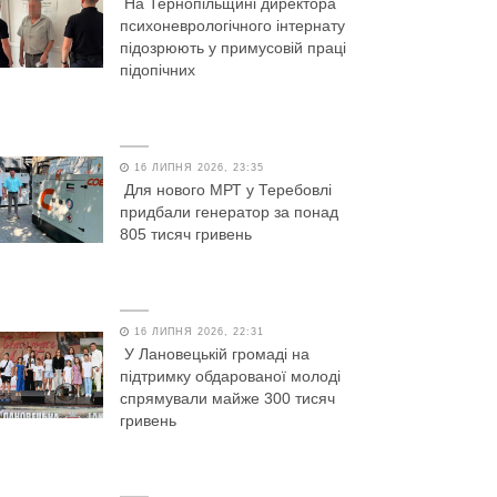
На Тернопільщині директора
психоневрологічного інтернату
підозрюють у примусовій праці
підопічних
16 ЛИПНЯ 2026, 23:35
Для нового МРТ у Теребовлі
придбали генератор за понад
805 тисяч гривень
16 ЛИПНЯ 2026, 22:31
У Лановецькій громаді на
підтримку обдарованої молоді
спрямували майже 300 тисяч
гривень