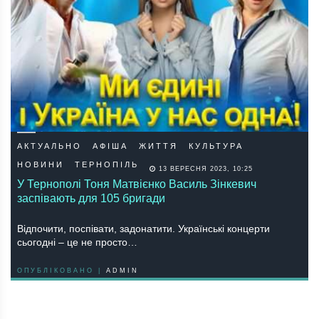
АКТУАЛЬНО
АФІША
ЖИТТЯ
КУЛЬТУРА
НОВИНИ
ТЕРНОПІЛЬ
13 ВЕРЕСНЯ 2023, 10:25
У Тернополі Тоня Матвієнко Василь Зінкевич
заспівають для 105 бригади
Відпочити, поспівати, задонатити. Українські концерти
сьогодні – це не просто…
ОПУБЛІКОВАНО |
ADMIN