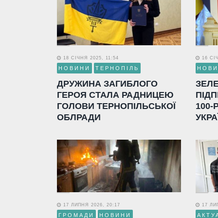
18 СІЧНЯ 2025, 11:54
16 СІЧ
НОВИНИ
ТЕРНОПІЛЬ
НОВ
ДРУЖИНА ЗАГИБЛОГО
ЗЕЛ
ГЕРОЯ СТАЛА РАДНИЦЕЮ
ПІДП
ГОЛОВИ ТЕРНОПІЛЬСЬКОЇ
100-
ОБЛРАДИ
УКРА
17 ЛИПНЯ 2026, 20:17
17 ЛИП
ГРОМАДИ
НОВИНИ
АКТУ