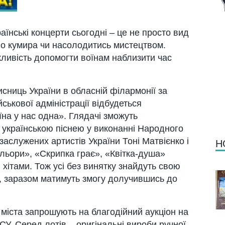
раїнські концерти сьогодні – це не просто вид
го кумира чи насолодитись мистецтвом.
жливість допомогти воїнам наблизити час
исниць України в обласній філармонії за
йськової адміністрації відбудеться
їна у нас одна». Глядачі зможуть
українською піснею у виконанні Народного
заслужених артистів України Тоні Матвієнко і
Н
ольори», «Скрипка грає», «Квітка-душа»
хітами. Тож усі без винятку знайдуть свою
у, заразом матимуть змогу долучившись до
 міста запрошують на благодійний аукціон на
СУ. Серед лотів – оригінальні вироби ручної