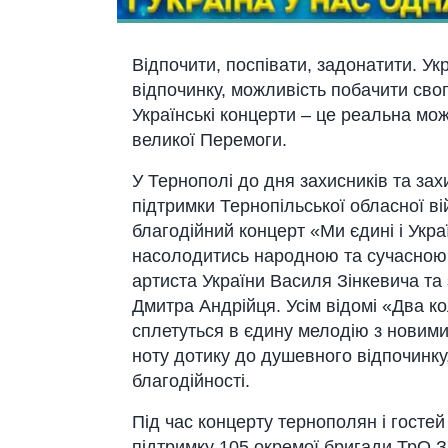
Відпочити, поспівати, задонатити. Ук
відпочинку, можливість побачити сво
Українські концерти – це реальна мо
великої Перемоги.
У Тернополі до дня захисників та зах
підтримки Тернопільської обласної ві
благодійний концерт «Ми єдині і Укра
насолодитись народною та сучасною 
артиста України Василя Зінкевича та 
Дмитра Андрійця. Усім відомі «Два к
сплетуться в єдину мелодію з новими 
ноту дотику до душевного відпочинк
благодійності.
Під час концерту тернополян і гостей
підтримку 105 окремої бригади ТрО З