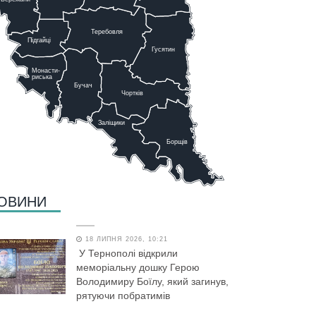
Теребовля
Підгайці
Г
у
сятин
Монасти-
риська
Бучач
Чо
р
тків
Заліщики
Борщів
ОВИНИ
18 ЛИПНЯ 2026, 10:21
У Тернополі відкрили
меморіальну дошку Герою
Володимиру Боїлу, який загинув,
рятуючи побратимів