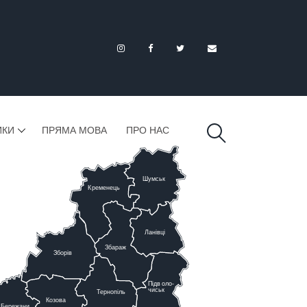
ИКИ
ПРЯМА МОВА
ПРО НАС
Шумськ
К
ременець
Ланівці
Збараж
Зборів
Підв
о
ло-
чиськ
Тернопіль
К
озова
Бережани